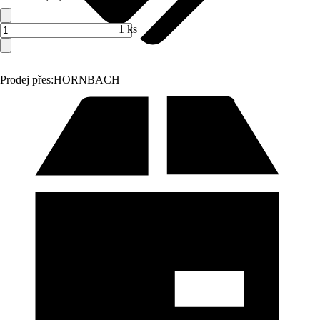
1 ks
Prodej přes:
HORNBACH