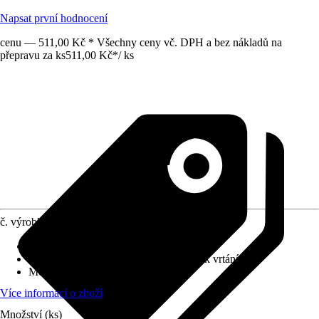
Napsat první hodnocení
cenu — 511,00 Kč * Všechny ceny vč. DPH a bez nákladů na
přepravu za ks
511,00 Kč
*
/
ks
č. výrobku
4641292
Povrch/Povrchová úprava
:
Lesklý
Přiložené upevnění
:
Montážní materiál k vrtání
Možnost upevnění
:
Šroubování
Více informací o zboží
Množství (ks)