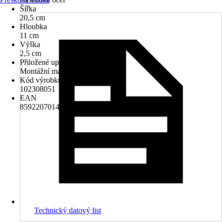
Šířka
20,5 cm
Hloubka
11 cm
Výška
2,5 cm
Přiložené upevnění
Montážní materiál k vrtání
Kód výrobku
102308051
EAN
8592207014802
Technický datový list