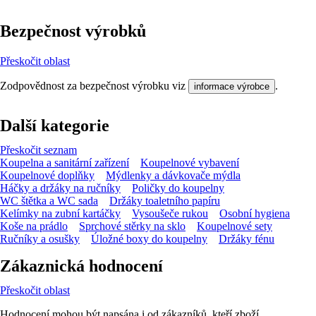
Bezpečnost výrobků
Přeskočit oblast
Zodpovědnost za bezpečnost výrobku viz
.
informace výrobce
Další kategorie
Přeskočit seznam
Koupelna a sanitární zařízení
Koupelnové vybavení
Koupelnové doplňky
Mýdlenky a dávkovače mýdla
Háčky a držáky na ručníky
Poličky do koupelny
WC štětka a WC sada
Držáky toaletního papíru
Kelímky na zubní kartáčky
Vysoušeče rukou
Osobní hygiena
Koše na prádlo
Sprchové stěrky na sklo
Koupelnové sety
Ručníky a osušky
Úložné boxy do koupelny
Držáky fénu
Zákaznická hodnocení
Přeskočit oblast
Hodnocení mohou být napsána i od zákazníků, kteří zboží