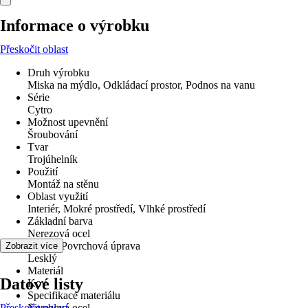
Informace o výrobku
Přeskočit oblast
Druh výrobku
Miska na mýdlo, Odkládací prostor, Podnos na vanu
Série
Cytro
Možnost upevnění
Šroubování
Tvar
Trojúhelník
Použití
Montáž na stěnu
Oblast využití
Interiér, Mokré prostředí, Vlhké prostředí
Základní barva
Nerezová ocel
Povrch/Povrchová úprava
Zobrazit více
Lesklý
Materiál
Datové listy
Kov
Specifikace materiálu
Přeskočit oblast
Nerezová ocel