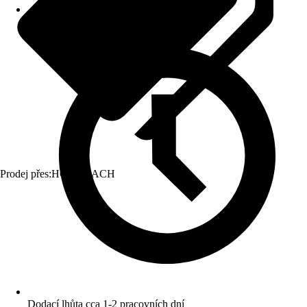
Prodej přes:
HORNBACH
Dodací lhůta cca 1-2 pracovních dní