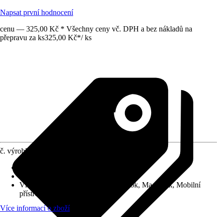
Napsat první hodnocení
cenu — 325,00 Kč * Všechny ceny vč. DPH a bez nákladů na
přepravu za ks
325,00 Kč
*
/
ks
č. výrobku
12319202
Druh výrobku
:
Adaptér
Provedení
:
USB C adaptér
Vhodné pro
:
iPad, iPad Pro, Notebook, MacBook, Mobilní
přístroj, Tablet
Více informací o zboží