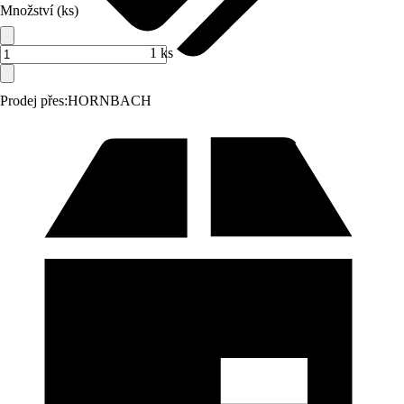
Množství (ks)
1 ks
Prodej přes:
HORNBACH