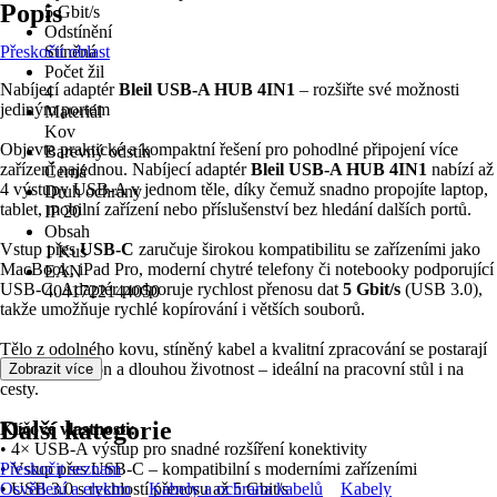
Popis
5 Gbit/s
Odstínění
Přeskočit oblast
Stíněná
Počet žil
Nabíjecí adaptér
Bleil USB-A HUB 4IN1
– rozšiřte své možnosti
4
jediným portem
Materiál
Kov
Objevte praktické a kompaktní řešení pro pohodlné připojení více
Barevný odstín
zařízení najednou. Nabíjecí adaptér
Bleil USB-A HUB 4IN1
nabízí až
Černá
4 výstupy USB-A v jednom těle, díky čemuž snadno propojíte laptop,
Druh ochrany
tablet, mobilní zařízení nebo příslušenství bez hledání dalších portů.
IP 20
Obsah
Vstup přes
USB-C
zaručuje širokou kompatibilitu se zařízeními jako
1 Kus
MacBook, iPad Pro, moderní chytré telefony či notebooky podporující
EAN
USB-C. Adaptér podporuje rychlost přenosu dat
5 Gbit/s
(USB 3.0),
4041722144050
takže umožňuje rychlé kopírování i větších souborů.
Tělo z odolného kovu, stíněný kabel a kvalitní zpracování se postarají
o stabilní výkon a dlouhou životnost – ideální na pracovní stůl i na
Zobrazit více
cesty.
Další kategorie
Klíčové vlastnosti:
• 4× USB-A výstup pro snadné rozšíření konektivity
• Vstup přes USB-C – kompatibilní s moderními zařízeními
Přeskočit seznam
• USB 3.0 s rychlostí přenosu až 5 Gbit/s
Osvětlení a elektro
Kabely a ochrana kabelů
Kabely