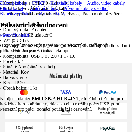
• Kompatibilní s USB 2.0 / 1.1 / 1.0
Datové kabely
CYKY
Koaxiální kabely
Audio, video kabely
• Odolné kovové tělo a stíněný kabel
Silové kabely
Anténní kabely
Přívodní kabely s vidlicí
• Ideální pro notebooky, tablety, MacBook, iPad a mobilní zařízení
Kabelové příslušenství a konektory
Zákaznická hodnocení
Technická specifikace:
• Druh výrobku: Adaptér
• Provedení: USB adaptér C
Přeskočit oblast
• Vstup: USB-C
Hodnocení mohou být napsána i od zákazníků, kteří zboží
• Výstupy: 4× USB-A (USB 3.0), USB-C (passthrough podle zadání)
prokazatelně nepoužili nebo nekoupili.
• Rychlost přenosu: 5 Gbit/s
• Kompatibilita: USB 3.0 / 2.0 / 1.1 / 1.0
• Počet žil: 4
• Stínění: Ano (stíněný kabel)
• Materiál: Kov
Možnosti platby
• Barva: Černá
• Krytí: IP 20
• Obsah balení: 1 ks
Nabíjecí adaptér
Bleil USB-A HUB 4IN1
je ideálním řešením pro
každého, kdo potřebuje rychle a snadno rozšířit počet USB portů.
Perfektní pro práci, domácí používání i cestování.