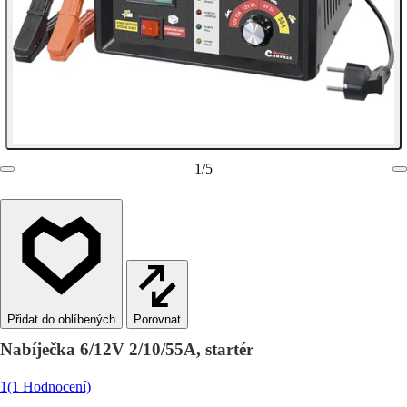
1
/
5
Porovnat
Nabíječka 6/12V 2/10/55A, startér
1
(1 Hodnocení)