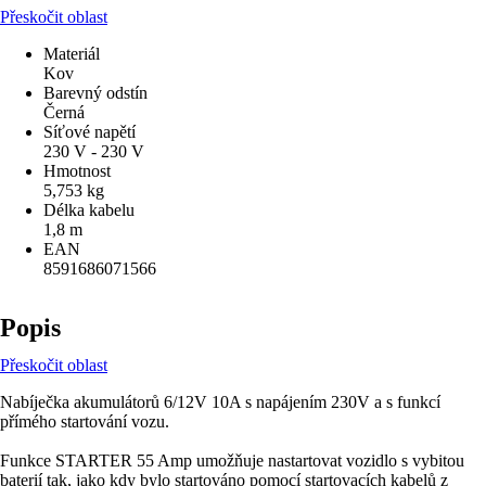
Přeskočit oblast
Materiál
Kov
Barevný odstín
Černá
Síťové napětí
230 V - 230 V
Hmotnost
5,753 kg
Délka kabelu
1,8 m
EAN
8591686071566
Popis
Přeskočit oblast
Nabíječka akumulátorů 6/12V 10A s napájením 230V a s funkcí
přímého startování vozu.
Funkce STARTER 55 Amp umožňuje nastartovat vozidlo s vybitou
baterií tak, jako kdy bylo startováno pomocí startovacích kabelů z