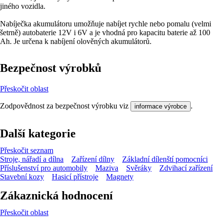
jiného vozidla.
Nabíječka akumulátoru umožňuje nabíjet rychle nebo pomalu (velmi
šetrně) autobaterie 12V i 6V a je vhodná pro kapacitu baterie až 100
Ah. Je určena k nabíjení olověných akumulátorů.
Bezpečnost výrobků
Přeskočit oblast
Zodpovědnost za bezpečnost výrobku viz
.
informace výrobce
Další kategorie
Přeskočit seznam
Stroje, nářadí a dílna
Zařízení dílny
Základní dílenští pomocníci
Příslušenství pro automobily
Maziva
Svěráky
Zdvihací zařízení
Stavební kozy
Hasicí přístroje
Magnety
Zákaznická hodnocení
Přeskočit oblast