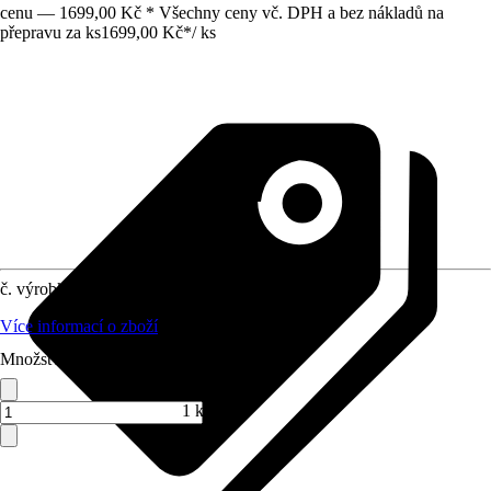
cenu — 1699,00 Kč * Všechny ceny vč. DPH a bez nákladů na
přepravu za ks
1699,00 Kč
*
/
ks
č. výrobku
6023601
Více informací o zboží
Množství (ks)
1 ks