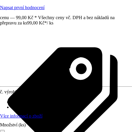
Napsat první hodnocení
cenu — 99,00 Kč * Všechny ceny vč. DPH a bez nákladů na
přepravu za ks
99,00 Kč
*
/
ks
č. výrobku
10141458
Provedení
:
Nábytkový úchyt
Materiál
:
Tlakově litý zinek
Více informací o zboží
Množství (ks)