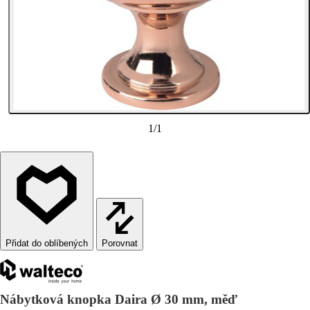
1
/
1
Porovnat
Nábytková knopka Daira Ø 30 mm, měď