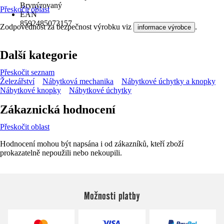
Brynýrovaný
Přeskočit oblast
EAN
8592485073157
Zodpovědnost za bezpečnost výrobku viz
.
informace výrobce
Další kategorie
Přeskočit seznam
Železářství
Nábytková mechanika
Nábytkové úchytky a knopky
Nábytkové knopky
Nábytkové úchytky
Zákaznická hodnocení
Přeskočit oblast
Hodnocení mohou být napsána i od zákazníků, kteří zboží
prokazatelně nepoužili nebo nekoupili.
Možnosti platby