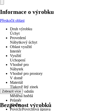
Informace o výrobku
Přeskočit oblast
Druh výrobku
Úchyt
Provedení
Nábytkový úchyt
Oblast využití
Interiér
Využití
Uchopení
Vhodné pro
Nábytek
Vhodné pro prostory
V domě
Materiál
Tlakově litý zinek
Barevný odstín
Zobrazit více
Měděná hnědá
Průměr
Bezpečnost výrobků
30 mm
Povrch/Povrchová úprava