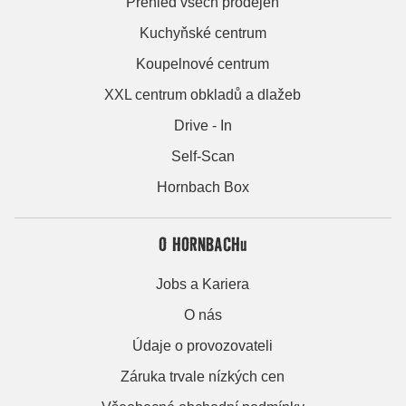
Přehled všech prodejen
Kuchyňské centrum
Koupelnové centrum
XXL centrum obkladů a dlažeb
Drive - In
Self-Scan
Hornbach Box
O HORNBACHu
Jobs a Kariera
O nás
Údaje o provozovateli
Záruka trvale nízkých cen