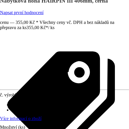
Nábytková noha HAIRPIN III 406mm, černá
Napsat první hodnocení
cenu — 355,00 Kč * Všechny ceny vč. DPH a bez nákladů na
přepravu za ks
355,00 Kč
*
/
ks
č. výrobku
10481334
Výška
:
406 mm
Materiál
:
Ocel
Více informací o zboží
Množství (ks)