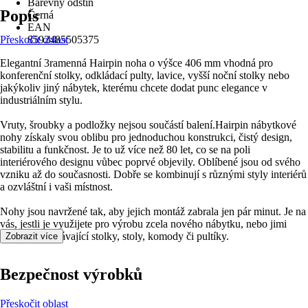
Barevný odstín
Popis
Černá
EAN
Přeskočit oblast
8592485505375
Elegantní 3ramenná Hairpin noha o výšce 406 mm vhodná pro
konferenční stolky, odkládací pulty, lavice, vyšší noční stolky nebo
jakýkoliv jiný nábytek, kterému chcete dodat punc elegance v
industriálním stylu.
Vruty, šroubky a podložky nejsou součástí balení.Hairpin nábytkové
nohy získaly svou oblibu pro jednoduchou konstrukci, čistý design,
stabilitu a funkčnost. Je to už více než 80 let, co se na poli
interiérového designu vůbec poprvé objevily. Oblíbené jsou od svého
vzniku až do současnosti. Dobře se kombinují s různými styly interiérů
a ozvláštní i vaši místnost.
Nohy jsou navržené tak, aby jejich montáž zabrala jen pár minut. Je na
vás, jestli je využijete pro výrobu zcela nového nábytku, nebo jimi
oživíte vaše stávající stolky, stoly, komody či pultíky.
Zobrazit více
Bezpečnost výrobků
Přeskočit oblast