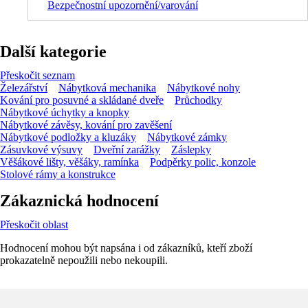
Bezpečnostní upozornění/varování
Další kategorie
Přeskočit seznam
Železářství
Nábytková mechanika
Nábytkové nohy
Kování pro posuvné a skládané dveře
Průchodky
Nábytkové úchytky a knopky
Nábytkové závěsy, kování pro zavěšení
Nábytkové podložky a kluzáky
Nábytkové zámky
Zásuvkové výsuvy
Dveřní zarážky
Záslepky
Věšákové lišty, věšáky, ramínka
Podpěrky polic, konzole
Stolové rámy a konstrukce
Zákaznická hodnocení
Přeskočit oblast
Hodnocení mohou být napsána i od zákazníků, kteří zboží
prokazatelně nepoužili nebo nekoupili.