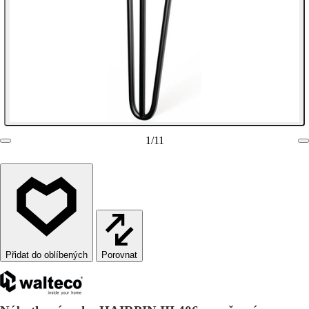
1
/
11
Porovnat