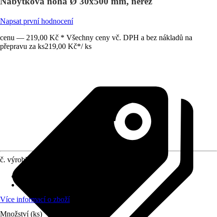
Nábytková noha Ø 30x500 mm, nerez
Napsat první hodnocení
cenu — 219,00 Kč * Všechny ceny vč. DPH a bez nákladů na
přepravu za ks
219,00 Kč
*
/
ks
č. výrobku
6473781
Výška
:
500 mm
Materiál
:
Ocel
Více informací o zboží
Množství (ks)