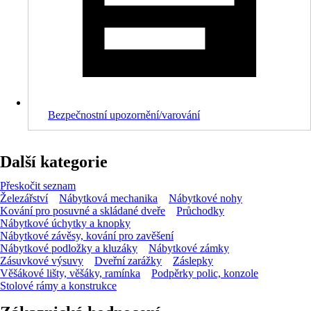
Bezpečnostní upozornění/varování
Další kategorie
Přeskočit seznam
Železářství
Nábytková mechanika
Nábytkové nohy
Kování pro posuvné a skládané dveře
Průchodky
Nábytkové úchytky a knopky
Nábytkové závěsy, kování pro zavěšení
Nábytkové podložky a kluzáky
Nábytkové zámky
Zásuvkové výsuvy
Dveřní zarážky
Záslepky
Věšákové lišty, věšáky, ramínka
Podpěrky polic, konzole
Stolové rámy a konstrukce