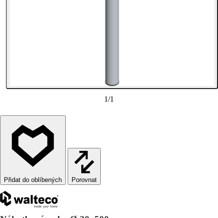
1
/
1
Porovnat