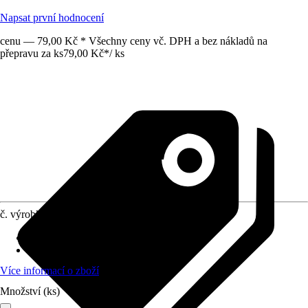
Napsat první hodnocení
cenu — 79,00 Kč * Všechny ceny vč. DPH a bez nákladů na
přepravu za ks
79,00 Kč
*
/
ks
č. výrobku
12738462
Provedení
:
Nábytkový úchyt
Materiál
:
Tlakově litý zinek
Více informací o zboží
Množství (ks)