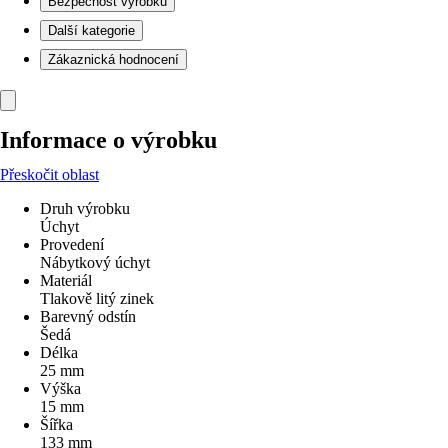
Bezpečnost výrobků
Další kategorie
Zákaznická hodnocení
Informace o výrobku
Přeskočit oblast
Druh výrobku
Úchyt
Provedení
Nábytkový úchyt
Materiál
Tlakově litý zinek
Barevný odstín
Šedá
Délka
25 mm
Výška
15 mm
Šířka
133 mm