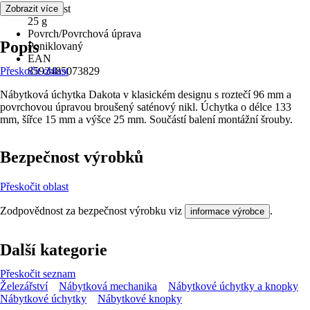
Hmotnost
Zobrazit více
25 g
Povrch/Povrchová úprava
Popis
Poniklovaný
EAN
Přeskočit oblast
8592485073829
Nábytková úchytka Dakota v klasickém designu s roztečí 96 mm a
povrchovou úpravou broušený saténový nikl. Úchytka o délce 133
mm, šířce 15 mm a výšce 25 mm. Součástí balení montážní šrouby.
Bezpečnost výrobků
Přeskočit oblast
Zodpovědnost za bezpečnost výrobku viz
.
informace výrobce
Další kategorie
Přeskočit seznam
Železářství
Nábytková mechanika
Nábytkové úchytky a knopky
Nábytkové úchytky
Nábytkové knopky