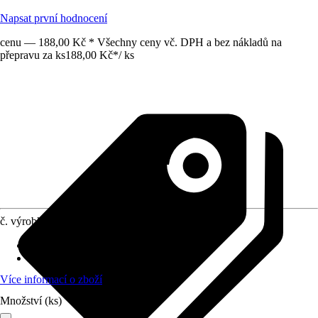
Napsat první hodnocení
cenu — 188,00 Kč * Všechny ceny vč. DPH a bez nákladů na
přepravu za ks
188,00 Kč
*
/
ks
č. výrobku
12738465
Provedení
:
Nábytkový úchyt
Materiál
:
Ocel
Více informací o zboží
Množství (ks)