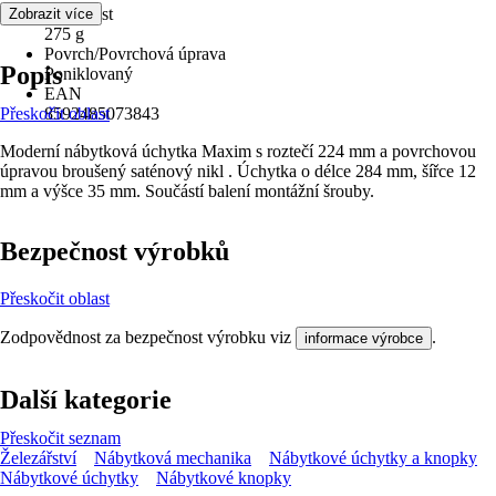
Hmotnost
Zobrazit více
275 g
Povrch/Povrchová úprava
Popis
Poniklovaný
EAN
Přeskočit oblast
8592485073843
Moderní nábytková úchytka Maxim s roztečí 224 mm a povrchovou
úpravou broušený saténový nikl . Úchytka o délce 284 mm, šířce 12
mm a výšce 35 mm. Součástí balení montážní šrouby.
Bezpečnost výrobků
Přeskočit oblast
Zodpovědnost za bezpečnost výrobku viz
.
informace výrobce
Další kategorie
Přeskočit seznam
Železářství
Nábytková mechanika
Nábytkové úchytky a knopky
Nábytkové úchytky
Nábytkové knopky