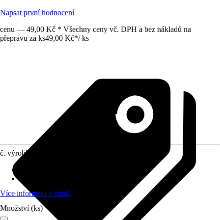
Napsat první hodnocení
cenu — 49,00 Kč * Všechny ceny vč. DPH a bez nákladů na
přepravu za ks
49,00 Kč
*
/
ks
č. výrobku
12738440
Provedení
:
Nábytkový úchyt
Materiál
:
Plast
Více informací o zboží
Množství (ks)