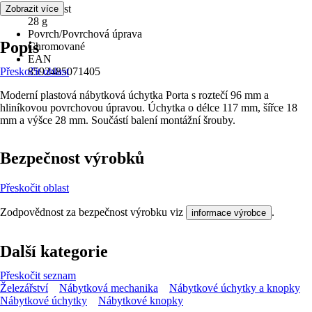
Hmotnost
Zobrazit více
28 g
Povrch/Povrchová úprava
Popis
Chromované
EAN
Přeskočit oblast
8592485071405
Moderní plastová nábytková úchytka Porta s roztečí 96 mm a
hliníkovou povrchovou úpravou. Úchytka o délce 117 mm, šířce 18
mm a výšce 28 mm. Součástí balení montážní šrouby.
Bezpečnost výrobků
Přeskočit oblast
Zodpovědnost za bezpečnost výrobku viz
.
informace výrobce
Další kategorie
Přeskočit seznam
Železářství
Nábytková mechanika
Nábytkové úchytky a knopky
Nábytkové úchytky
Nábytkové knopky