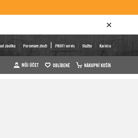
vat zásilku
Porovnání zboží
PROFI servis
Služby
Kariéra
MŮJ ÚČET
OBLÍBENÉ
NÁKUPNÍ KOŠÍK