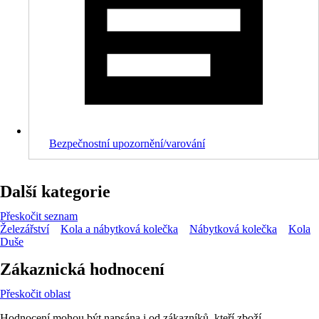
Bezpečnostní upozornění/varování
Další kategorie
Přeskočit seznam
Železářství
Kola a nábytková kolečka
Nábytková kolečka
Kola
Duše
Zákaznická hodnocení
Přeskočit oblast
Hodnocení mohou být napsána i od zákazníků, kteří zboží