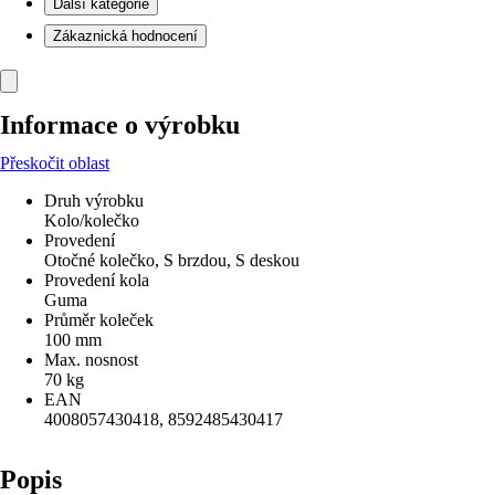
Další kategorie
Zákaznická hodnocení
Informace o výrobku
Přeskočit oblast
Druh výrobku
Kolo/kolečko
Provedení
Otočné kolečko, S brzdou, S deskou
Provedení kola
Guma
Průměr koleček
100 mm
Max. nosnost
70 kg
EAN
4008057430418, 8592485430417
Popis