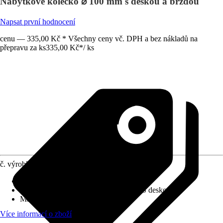
Nábytkové kolečko ⌀ 100 mm s deskou a brzdou
Napsat první hodnocení
cenu — 335,00 Kč * Všechny ceny vč. DPH a bez nákladů na
přepravu za ks
335,00 Kč
*
/
ks
č. výrobku
7673109
Druh výrobku
:
Kolo/kolečko
Provedení
:
Otočné kolečko, S brzdou, S deskou
Max. nosnost
:
70 kg
Více informací o zboží