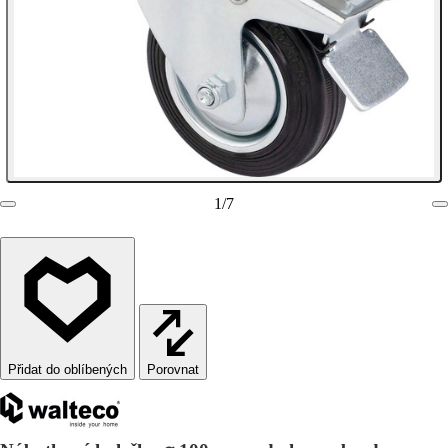
1
/
7
Porovnat