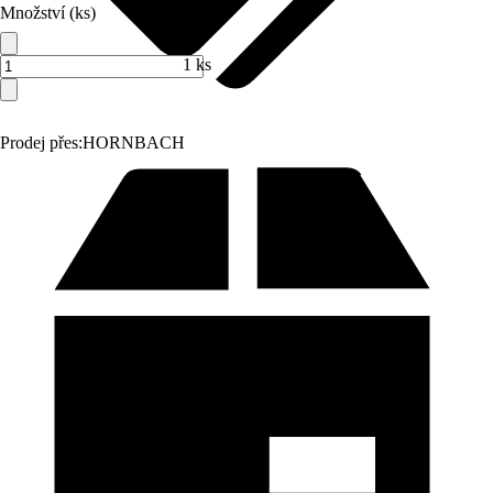
Množství (ks)
1 ks
Prodej přes:
HORNBACH