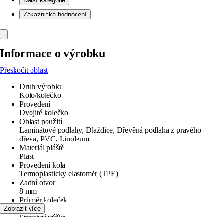
Další kategorie
Zákaznická hodnocení
Informace o výrobku
Přeskočit oblast
Druh výrobku
Kolo/kolečko
Provedení
Dvojité kolečko
Oblast použití
Laminátové podlahy, Dlaždice, Dřevěná podlaha z pravého
dřeva, PVC, Linoleum
Materiál pláště
Plast
Provedení kola
Termoplastický elastoměr (TPE)
Zadní otvor
8 mm
Průměr koleček
25 mm
Zobrazit více