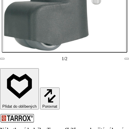
1
/
2
Porovnat