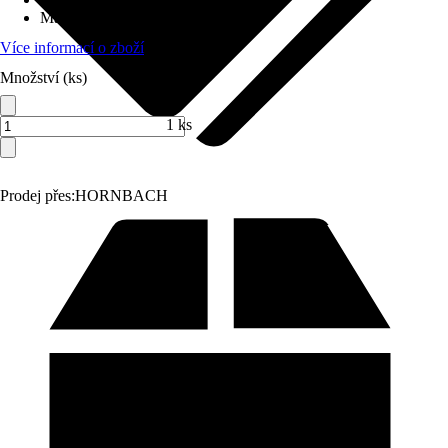
Max. nosnost
:
70 kg
Více informací o zboží
Množství (ks)
1 ks
Prodej přes:
HORNBACH