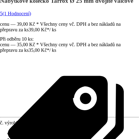
Nábytkové kolečko Tarrox Ø 25 mm dvojité válcové
5
(1 Hodnocení)
cenu — 39,00 Kč * Všechny ceny vč. DPH a bez nákladů na
přepravu za ks
39,00 Kč
*
/
ks
Při odběru 10 ks:
cenu — 35,00 Kč * Všechny ceny vč. DPH a bez nákladů na
přepravu za ks
35,00 Kč
*
/
ks
č. výrobku
6644732
Druh výrobku
:
Kolo/kolečko
Provedení
:
Dvojité kolečko