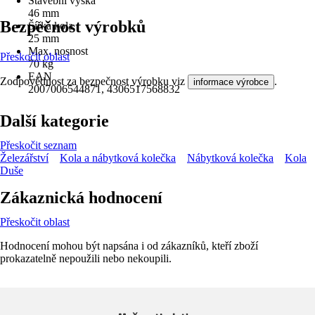
Stavební výška
46 mm
Bezpečnost výrobků
Šířka kola
25 mm
Max. nosnost
Přeskočit oblast
70 kg
EAN
Zodpovědnost za bezpečnost výrobku viz
.
informace výrobce
2007006544871, 4306517568832
Další kategorie
Přeskočit seznam
Železářství
Kola a nábytková kolečka
Nábytková kolečka
Kola
Duše
Zákaznická hodnocení
Přeskočit oblast
Hodnocení mohou být napsána i od zákazníků, kteří zboží
prokazatelně nepoužili nebo nekoupili.