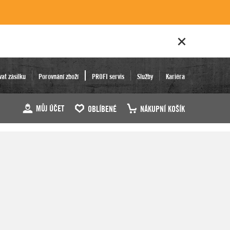
vat zásilku
Porovnání zboží
PROFI servis
Služby
Kariéra
MŮJ ÚČET
OBLÍBENÉ
NÁKUPNÍ KOŠÍK