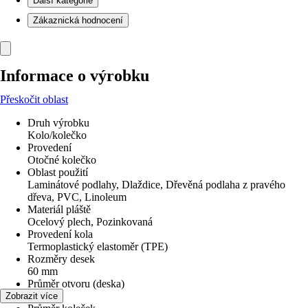
Další kategorie
Zákaznická hodnocení
Informace o výrobku
Přeskočit oblast
Druh výrobku
Kolo/kolečko
Provedení
Otočné kolečko
Oblast použití
Laminátové podlahy, Dlaždice, Dřevěná podlaha z pravého
dřeva, PVC, Linoleum
Materiál pláště
Ocelový plech, Pozinkovaná
Provedení kola
Termoplastický elastoměr (TPE)
Rozměry desek
60 mm
Průměr otvoru (deska)
6,2 mm
Zobrazit více