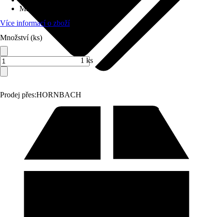
Max. nosnost
:
50 kg
Více informací o zboží
Množství (ks)
1 ks
Prodej přes:
HORNBACH