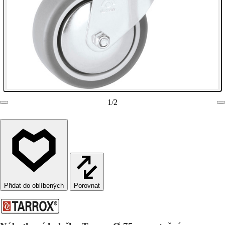
1
/
2
Porovnat