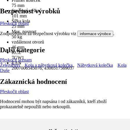
Průměr koleček
75 mm
Bezpečnost výrobků
Stavební výška
101 mm
Šířka kola
Přeskočit oblast
25 mm
Max. nosnost
Zodpovědnost za bezpečnost výrobku viz
.
informace výrobce
50 kg
vzdálenost otvorů
46 mm
Další kategorie
KČZ
7GW1
Přeskočit seznam
EAN
Železářství
Kola a nábytková kolečka
Nábytková kolečka
Kola
2007006545076, 4306517569037
Duše
Zákaznická hodnocení
Přeskočit oblast
Hodnocení mohou být napsána i od zákazníků, kteří zboží
prokazatelně nepoužili nebo nekoupili.