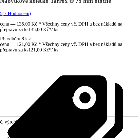
Nábytkové kolečko Tarrox Ø 75 mm otočné
5
(7 Hodnocení)
cenu — 135,00 Kč * Všechny ceny vč. DPH a bez nákladů na
přepravu za ks
135,00 Kč
*
/
ks
Při odběru 8 ks:
cenu — 121,00 Kč * Všechny ceny vč. DPH a bez nákladů na
přepravu za ks
121,00 Kč
*
/
ks
č. výrobku
6644752
Druh výrobku
:
Kolo/kolečko
Provedení
:
Otočné kolečko