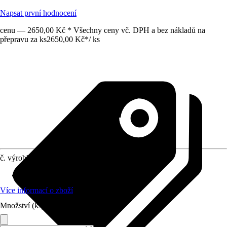
Napsat první hodnocení
cenu — 2650,00 Kč * Všechny ceny vč. DPH a bez nákladů na
přepravu za ks
2650,00 Kč
*
/
ks
č. výrobku
8213883
Materiál
:
Sanitární keramika
Více informací o zboží
Množství (ks)