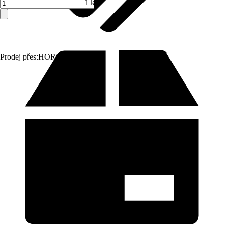
1 ks
Prodej přes:
HORNBACH