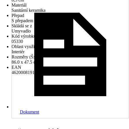
Materiál
Sanitární keramika
Přepad
S přepadem
Skládá se z
Umyvadlo
Kód výrobku
05330
Oblast využití
Interiér
Rozměry (ŠxH)
86.0 x 47.5 cm
EAN
4620008191676, 8595206605330
Dokument