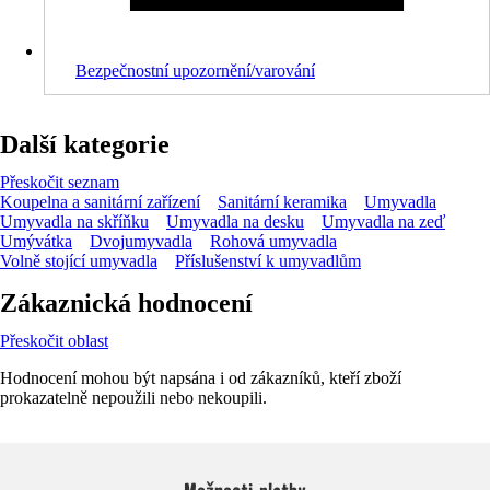
Bezpečnostní upozornění/varování
Další kategorie
Přeskočit seznam
Koupelna a sanitární zařízení
Sanitární keramika
Umyvadla
Umyvadla na skříňku
Umyvadla na desku
Umyvadla na zeď
Umývátka
Dvojumyvadla
Rohová umyvadla
Volně stojící umyvadla
Příslušenství k umyvadlům
Zákaznická hodnocení
Přeskočit oblast
Hodnocení mohou být napsána i od zákazníků, kteří zboží
prokazatelně nepoužili nebo nekoupili.