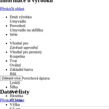
Informace o výrobku
Přeskočit oblast
Druh výrobku
Umyvadlo
Provedení
Umyvadlo na skříňku
Série
-
Vhodné pro
Závěsné upevnění
Vhodné pro prostory
Koupelna
Tvar
Oválný
Základní barva
Bílá
Povrch/Povrchová úprava
Zobrazit více
Lesklý
Šířka
Datové listy
86 cm
Hloubka
Přeskočit oblast
47,5 cm
Výška
6,5 cm