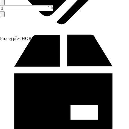
1 ks
Prodej přes:
HORNBACH