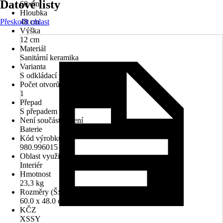
Datové listy
60 cm
Hloubka
Přeskočit oblast
48 cm
Výška
12 cm
Materiál
Sanitární keramika
Varianta
S odkládací plochou
Počet otvorů na kohout
1
Přepad
S přepadem
Není součástí balení
Baterie
Kód výrobku
980.996015
Oblast využití
Interiér
Hmotnost
23,3 kg
Rozměry (ŠxH)
60.0 x 48.0 cm
KČZ
XSSY