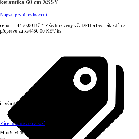
keramika 60 cm XSSY
Napsat první hodnocení
cenu — 4450,00 Kč * Všechny ceny vč. DPH a bez nákladů na
přepravu za ks
4450,00 Kč
*
/
ks
č. výrobku
7169024
Materiál
:
Sanitární keramika
Více informací o zboží
Množství (ks)