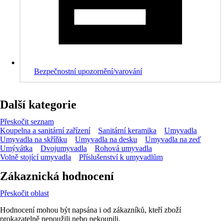
Bezpečnostní upozornění/varování
Další kategorie
Přeskočit seznam
Koupelna a sanitární zařízení
Sanitární keramika
Umyvadla
Umyvadla na skříňku
Umyvadla na desku
Umyvadla na zeď
Umývátka
Dvojumyvadla
Rohová umyvadla
Volně stojící umyvadla
Příslušenství k umyvadlům
Zákaznická hodnocení
Přeskočit oblast
Hodnocení mohou být napsána i od zákazníků, kteří zboží
prokazatelně nepoužili nebo nekoupili.