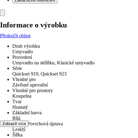
Zákaznická hodnocení
Informace o výrobku
Přeskočit oblast
Druh výrobku
Umyvadlo
Provedení
Umyvadlo na skříňku, Klasické umyvadlo
Série
Quickset 919, Quickset 923
Vhodné pro
Závěsné upevnění
Vhodné pro prostory
Koupelna
Tvar
Hranatý
Základní barva
Bílá
Povrch/Povrchová úprava
Zobrazit více
Lesklý
Šířka