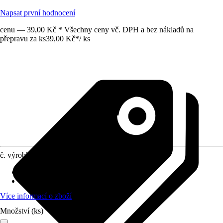
Napsat první hodnocení
cenu — 39,00 Kč * Všechny ceny vč. DPH a bez nákladů na
přepravu za ks
39,00 Kč
*
/
ks
č. výrobku
6474023
Provedení
:
Nábytkový knoflík
Materiál
:
Dřevo
Více informací o zboží
Množství (ks)