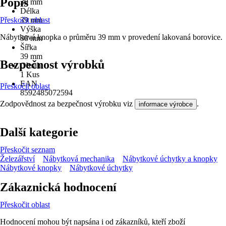
Popis
39 mm
Délka
Přeskočit oblast
39 mm
Výška
Nábytková knopka o průměru 39 mm v provedení lakovaná borovice.
38 mm
Šířka
39 mm
Bezpečnost výrobků
Obsah
1 Kus
EAN
Přeskočit oblast
8592485072594
Zodpovědnost za bezpečnost výrobku viz
.
informace výrobce
Další kategorie
Přeskočit seznam
Železářství
Nábytková mechanika
Nábytkové úchytky a knopky
Nábytkové knopky
Nábytkové úchytky
Zákaznická hodnocení
Přeskočit oblast
Hodnocení mohou být napsána i od zákazníků, kteří zboží