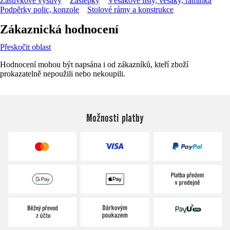
Zásuvkové výsuvy
Záslepky
Věšákové lišty, věšáky, ramínka
Podpěrky polic, konzole
Stolové rámy a konstrukce
Zákaznická hodnocení
Přeskočit oblast
Hodnocení mohou být napsána i od zákazníků, kteří zboží
prokazatelně nepoužili nebo nekoupili.
Možnosti platby