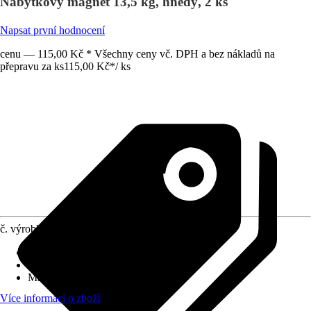
Nábytkový magnet 13,5 kg, hnědý, 2 ks
Napsat první hodnocení
cenu — 115,00 Kč * Všechny ceny vč. DPH a bez nákladů na
přepravu za ks
115,00 Kč
*
/
ks
č. výrobku
6384602
Druh výrobku
:
Magnet
Obsah
:
2 Kus
Materiál
:
Plast, Kov
Více informací o zboží