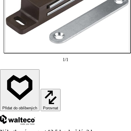
1
/
1
Porovnat