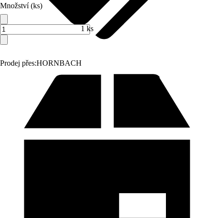
Množství (ks)
1 ks
Prodej přes:
HORNBACH