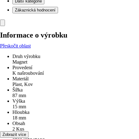
Další kategorie
Zákaznická hodnocení
Informace o výrobku
Přeskočit oblast
Druh výrobku
Magnet
Provedení
K našroubování
Materiál
Plast, Kov
Šířka
87 mm
Výška
15 mm
Hloubka
18 mm
Obsah
2 Kus
EAN
Zobrazit více