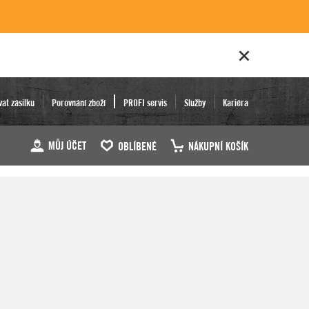
vat zásilku
Porovnání zboží
PROFI servis
Služby
Kariéra
MŮJ ÚČET
OBLÍBENÉ
NÁKUPNÍ KOŠÍK