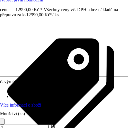
cenu — 12990,00 Kč * Všechny ceny vč. DPH a bez nákladů na
přepravu za ks
12990,00 Kč
*
/
ks
č. výrobku
12031882
velikost nádrže
:
1 000 l
Rozměry (DxŠxV)
:
185 x 90 x 119 cm
Více informací o zboží
Množství (ks)
1 ks