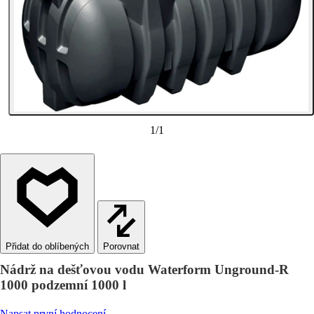
1
/
1
Porovnat
Nádrž na dešťovou vodu Waterform Unground-R
1000 podzemní 1000 l
Napsat první hodnocení