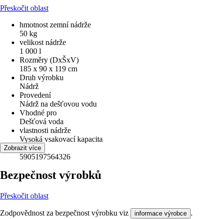
Přeskočit oblast
hmotnost zemní nádrže
50 kg
velikost nádrže
1 000 l
Rozměry (DxŠxV)
185 x 90 x 119 cm
Druh výrobku
Nádrž
Provedení
Nádrž na dešťovou vodu
Vhodné pro
Dešťová voda
vlastnosti nádrže
Vysoká vsakovací kapacita
EAN
Zobrazit více
5905197564326
Bezpečnost výrobků
Přeskočit oblast
Zodpovědnost za bezpečnost výrobku viz
.
informace výrobce