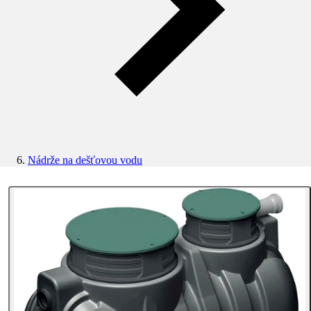
Nádrže na dešťovou vodu