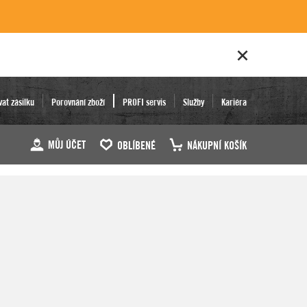
vat zásilku
Porovnání zboží
PROFI servis
Služby
Kariéra
MŮJ ÚČET
OBLÍBENÉ
NÁKUPNÍ KOŠÍK