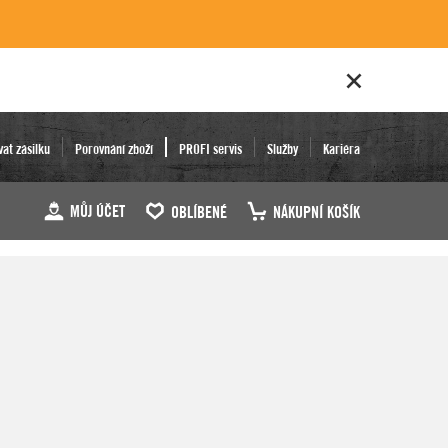
vat zásilku
Porovnání zboží
PROFI servis
Služby
Kariéra
MŮJ ÚČET
OBLÍBENÉ
NÁKUPNÍ KOŠÍK