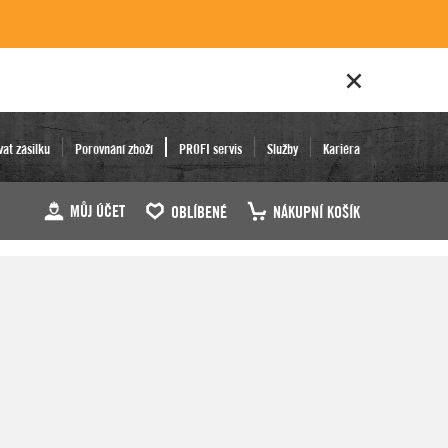
vat zásilku
Porovnání zboží
PROFI servis
Služby
Kariéra
MŮJ ÚČET
OBLÍBENÉ
NÁKUPNÍ KOŠÍK