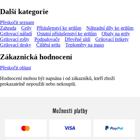
Další kategorie
Přeskočit seznam
Zahrada
Grily
Příslušenství ke grilům
Náhradní díly ke grilům
Grilovací nářadí
Ostatní příslušenství ke grilům
Obaly na grily
Grilovací rošty
Podpalovače
Dřevěné uhlí
Grilovací brikety
Grilovací desky
Čištění grilu
Teploměry na maso
Zákaznická hodnocení
Přeskočit oblast
Hodnocení mohou být napsána i od zákazníků, kteří zboží
prokazatelně nepoužili nebo nekoupili.
Možnosti platby