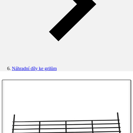
Náhradní díly ke grilům