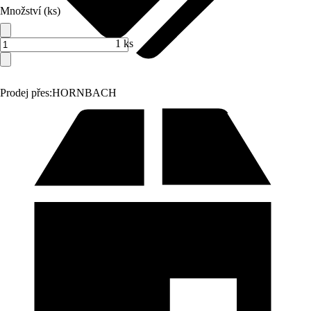
Množství (ks)
1 ks
Prodej přes:
HORNBACH