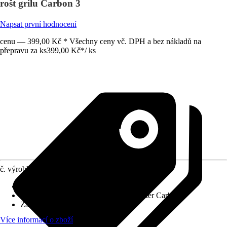
rošt grilu Carbon 3
Napsat první hodnocení
cenu — 399,00 Kč * Všechny ceny vč. DPH a bez nákladů na
přepravu za ks
399,00 Kč
*
/
ks
č. výrobku
10279607
Druh výrobku
:
Náhradní díl
Náhradní díly, příslušenství pro
:
Tenneker Carbon
Základní barva
:
Antracit
Více informací o zboží