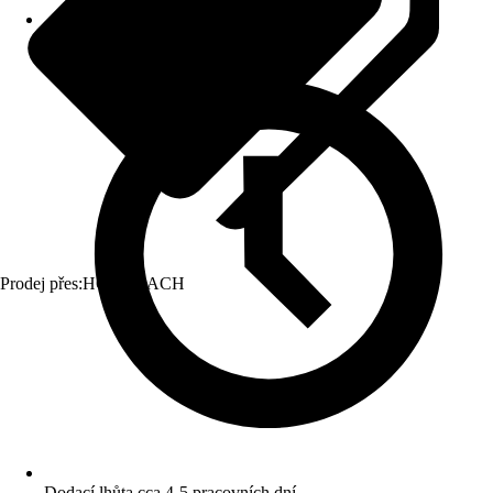
Prodej přes:
HORNBACH
Dodací lhůta cca 4-5 pracovních dní