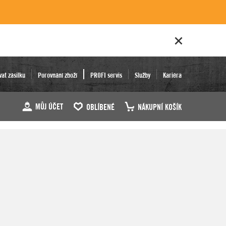
vat zásilku
Porovnání zboží
PROFI servis
Služby
Kariéra
MŮJ ÚČET
OBLÍBENÉ
NÁKUPNÍ KOŠÍK