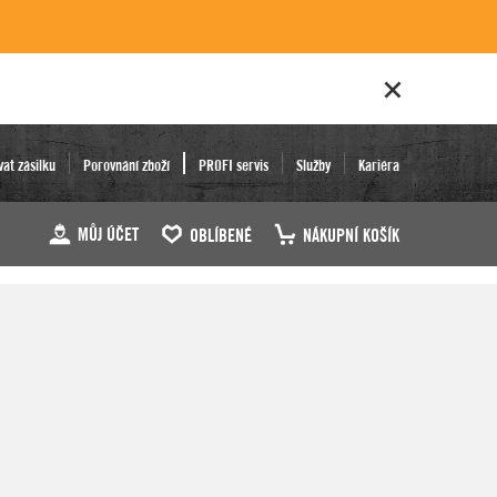
vat zásilku
Porovnání zboží
PROFI servis
Služby
Kariéra
MŮJ ÚČET
OBLÍBENÉ
NÁKUPNÍ KOŠÍK