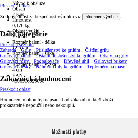
Návod k obsluze
Přeskočit oblast
Obsah
2 Kus
Zodpovědnost za bezpečnost výrobku viz
.
informace výrobce
Hmotnost
0,176 kg
Oblast využití
Další kategorie
Exteriér
Rozměr balení - délka
Přeskočit seznam
12,5 cm
Zahrada
Grily
Příslušenství ke grilům
Čištění grilu
Rozměr balení - šířka
Grilovací nářadí
Ostatní příslušenství ke grilům
Obaly na grily
8,5 cm
Grilovací rošty
Podpalovače
Dřevěné uhlí
Grilovací brikety
Rozměr balení - výška
Grilovací desky
Náhradní díly ke grilům
Teploměry na maso
4 cm
EAN
Zákaznická hodnocení
4306516025060
Přeskočit oblast
Hodnocení mohou být napsána i od zákazníků, kteří zboží
prokazatelně nepoužili nebo nekoupili.
Možnosti platby