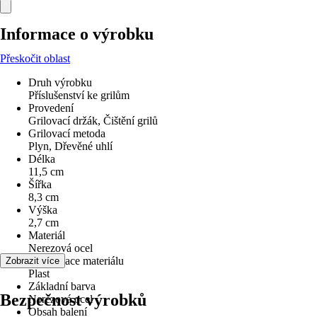
Informace o výrobku
Přeskočit oblast
Druh výrobku
Příslušenství ke grilům
Provedení
Grilovací držák, Čištění grilů
Grilovací metoda
Plyn, Dřevěné uhlí
Délka
11,5 cm
Šířka
8,3 cm
Výška
2,7 cm
Materiál
Nerezová ocel
Specifikace materiálu
Zobrazit více
Plast
Základní barva
Bezpečnost výrobků
Nerezová ocel
Obsah balení