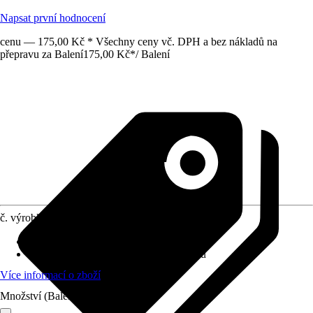
Napsat první hodnocení
cenu — 175,00 Kč * Všechny ceny vč. DPH a bez nákladů na
přepravu za Balení
175,00 Kč
*
/
Balení
č. výrobku
12022307
Materiál
:
Nerezová ocel
Provedení
:
Grilovací držák, Čištění grilů
Více informací o zboží
Množství (Balení)