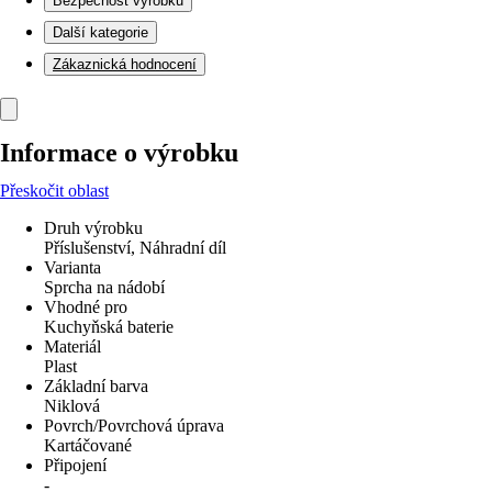
Bezpečnost výrobků
Další kategorie
Zákaznická hodnocení
Informace o výrobku
Přeskočit oblast
Druh výrobku
Příslušenství, Náhradní díl
Varianta
Sprcha na nádobí
Vhodné pro
Kuchyňská baterie
Materiál
Plast
Základní barva
Niklová
Povrch/Povrchová úprava
Kartáčované
Připojení
-