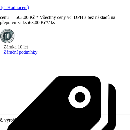
1
(1 Hodnocení)
cenu — 563,00 Kč * Všechny ceny vč. DPH a bez nákladů na
přepravu za ks
563,00 Kč
*
/
ks
Záruka 10 let
Záruční podmínky
č. výrobku
10253621
Druh výrobku
:
Příslušenství, Náhradní díl