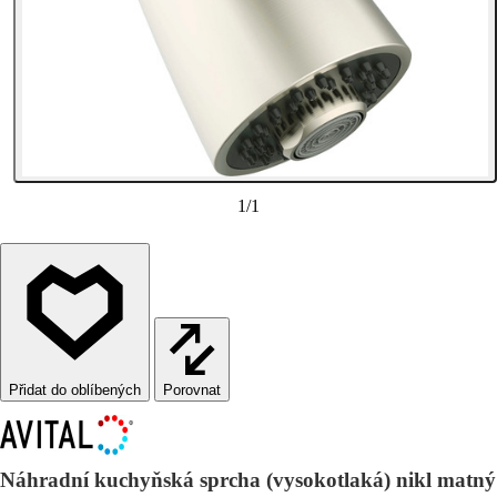
1
/
1
Porovnat
Náhradní kuchyňská sprcha (vysokotlaká) nikl matný