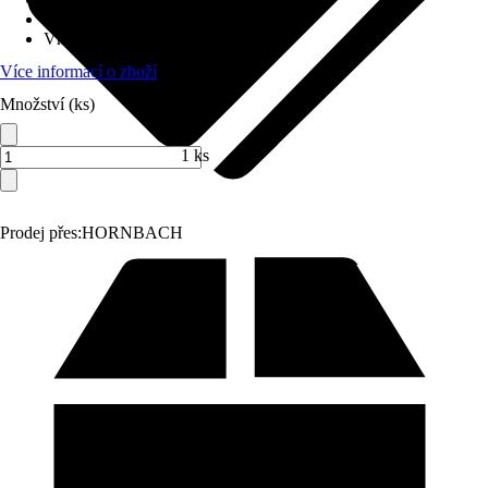
Varianta
:
Sprcha na nádobí
Vhodné pro
:
Kuchyňská baterie
Více informací o zboží
Množství (ks)
1 ks
Prodej přes:
HORNBACH