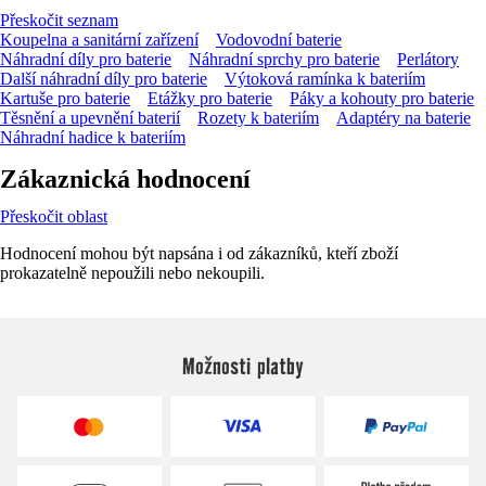
Přeskočit seznam
Koupelna a sanitární zařízení
Vodovodní baterie
Náhradní díly pro baterie
Náhradní sprchy pro baterie
Perlátory
Další náhradní díly pro baterie
Výtoková ramínka k bateriím
Kartuše pro baterie
Etážky pro baterie
Páky a kohouty pro baterie
Těsnění a upevnění baterií
Rozety k bateriím
Adaptéry na baterie
Náhradní hadice k bateriím
Zákaznická hodnocení
Přeskočit oblast
Hodnocení mohou být napsána i od zákazníků, kteří zboží
prokazatelně nepoužili nebo nekoupili.
Možnosti platby