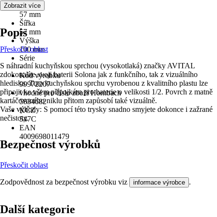
Délka
Zobrazit více
57 mm
Šířka
Popis
57 mm
Výška
Přeskočit oblast
100 mm
Série
S náhradní kuchyňskou sprchou (vysokotlaká) značky AVITAL
-
zdokonalíte svoji baterii Solona jak z funkčního, tak z vizuálního
Kód výrobku
hlediska. Tuto kuchyňskou sprchu vyrobenou z kvalitního plastu lze
99972207
připojit ke všem přípojkám pro baterie o velikosti 1/2. Povrch z matně
vhodné pro číslo zboží Hornbach
kartáčovaného niklu přitom zapůsobí také vizuálně.
5834682
Vaše výhody: S pomocí této trysky snadno smyjete dokonce i zažrané
KČZ
nečistoty.
547C
EAN
4009698011479
Bezpečnost výrobků
Přeskočit oblast
Zodpovědnost za bezpečnost výrobku viz
.
informace výrobce
Další kategorie