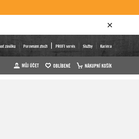
vat zásilku
Porovnání zboží
PROFI servis
Služby
Kariéra
MŮJ ÚČET
OBLÍBENÉ
NÁKUPNÍ KOŠÍK