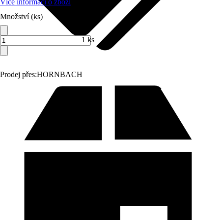
Více informací o zboží
Množství (ks)
1 ks
Prodej přes:
HORNBACH