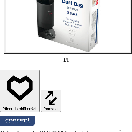
1
/
1
Porovnat