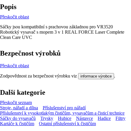
Popis
Přeskočit oblast
Sáčky jsou kompatibilní s prachovou základnou pro VR3520
Robotický vysavač s mopem 3 v 1 REAL FORCE Laser Complete
Clean Care UVC
Bezpečnost výrobků
Přeskočit oblast
Zodpovědnost za bezpečnost výrobku viz
.
informace výrobce
Další kategorie
Přeskočit seznam
Stroje, nářadí a dílna
Příslušenství pro nářadí
Příslušenství k vysokotlakým čističům, vysavačům a čisticí technice
Sáčky do vysavačů
Trysky
Hubice
Nástavce
Hadice
Filtry
Kartáče k čističům
Ostatní příslušenství k čističům