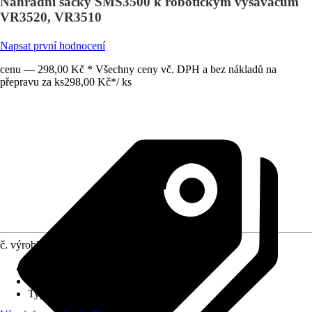
Náhradní sáčky SMS3500 k robotickým vysavačům
VR3520, VR3510
Napsat první hodnocení
cenu — 298,00 Kč * Všechny ceny vč. DPH a bez nákladů na
přepravu za ks
298,00 Kč
*
/
ks
č. výrobku
10561850
Druh výrobku
:
Příslušenství
Provedení
:
-
Typ pohonu
:
Bez pohonu