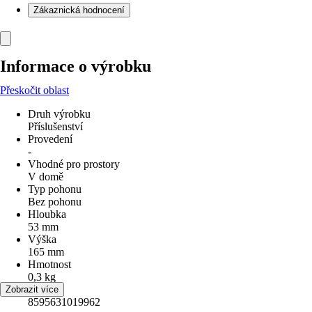
Zákaznická hodnocení
Informace o výrobku
Přeskočit oblast
Druh výrobku
Příslušenství
Provedení
-
Vhodné pro prostory
V domě
Typ pohonu
Bez pohonu
Hloubka
53 mm
Výška
165 mm
Hmotnost
0,3 kg
EAN
Zobrazit více
8595631019962