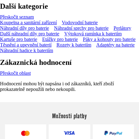
Další kategorie
Přeskočit seznam
Koupelna a sanitární zařízení
Vodovodní baterie
Náhradní díly pro baterie
Náhradní sprchy pro baterie
Perlátory
Další náhradní díly pro baterie
Výtoková ramínka k bateriím
Kartuše pro baterie
Etážky pro baterie
Páky a kohouty pro baterie
Těsnění a upevnění baterií
Rozety k bateriím
Adaptéry na baterie
Náhradní hadice k bateriím
Zákaznická hodnocení
Přeskočit oblast
Hodnocení mohou být napsána i od zákazníků, kteří zboží
prokazatelně nepoužili nebo nekoupili.
Možnosti platby