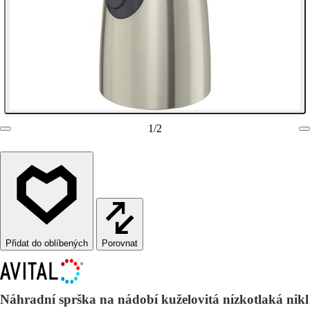
1
/
2
Porovnat
Náhradní sprška na nádobí kuželovitá nízkotlaká nikl