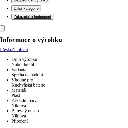
Bezpečnost výrobků
Další kategorie
Zákaznická hodnocení
Informace o výrobku
Přeskočit oblast
Druh výrobku
Náhradní díl
Varianta
Sprcha na nádobí
Vhodné pro
Kuchyňská baterie
Materiál
Plast
Základní barva
Niklová
Barevný odstín
Niklová
Připojení
-