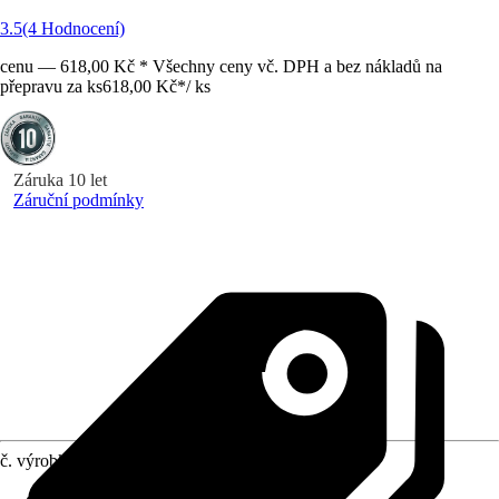
3.5
(4 Hodnocení)
cenu — 618,00 Kč * Všechny ceny vč. DPH a bez nákladů na
přepravu za ks
618,00 Kč
*
/
ks
Záruka 10 let
Záruční podmínky
č. výrobku
8890263
Druh výrobku
:
Náhradní díl