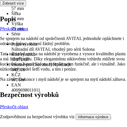
Délka
Zobrazit více
57 mm
Šířka
Popis
57 mm
Výška
Přeskočit oblast
95 mm
Série
Se sprejem na nádobí od společnosti AVITAL jednoduše opláchnete i
-
odolnou špínu - to není žádný problém.
Popis výrobku
Náhradní díl AVITAL vhodný pro sérii Solona
Tato náhradní sprcha na nádobí je vyrobena z vysoce kvalitního plastu
Kód výrobku
a má 1/2 přípojku. Díky elegantnímu niklovému vzhledu můžete svou
99971307
kuchyňskou baterii Solona vylepšit nejen funkčně, ale i vizuálně. Jako
vhodné pro číslo zboží Hornbach
nízkotlaký model šetří vodu, a tím i peníze.
340516
KČZ
Na závěr: Dokonce i mytí nádobí je se sprejem na mytí nádobí zábava.
WT6W
EAN
4009698011011
Bezpečnost výrobků
Přeskočit oblast
Zodpovědnost za bezpečnost výrobku viz
.
informace výrobce