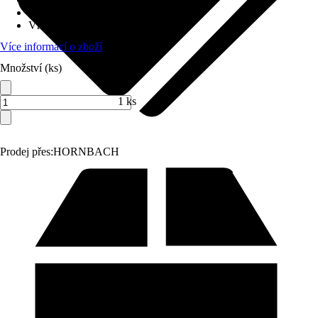
Varianta
:
Sprcha na nádobí
Vhodné pro
:
Kuchyňská baterie
Více informací o zboží
Množství (ks)
1 ks
Prodej přes:
HORNBACH