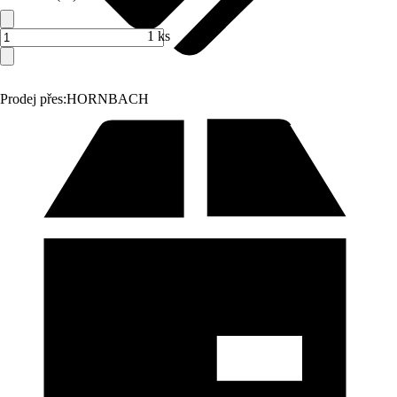
1 ks
Prodej přes:
HORNBACH