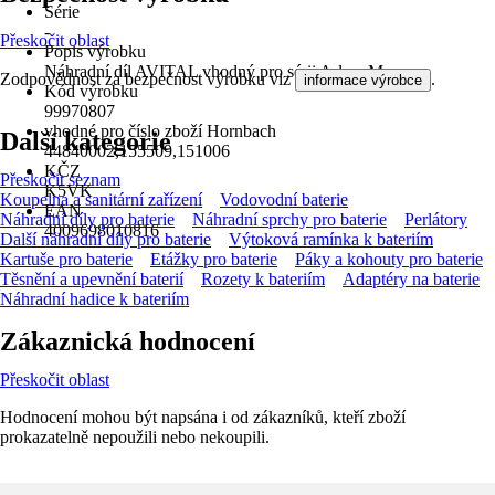
Série
-
Přeskočit oblast
Popis výrobku
Náhradní díl AVITAL vhodný pro sérii Arlau, Mersey
Zodpovědnost za bezpečnost výrobku viz
.
informace výrobce
Kód výrobku
99970807
vhodné pro číslo zboží Hornbach
Další kategorie
44840002,155509,151006
KČZ
Přeskočit seznam
K5VK
Koupelna a sanitární zařízení
Vodovodní baterie
EAN
Náhradní díly pro baterie
Náhradní sprchy pro baterie
Perlátory
4009698010816
Další náhradní díly pro baterie
Výtoková ramínka k bateriím
Kartuše pro baterie
Etážky pro baterie
Páky a kohouty pro baterie
Těsnění a upevnění baterií
Rozety k bateriím
Adaptéry na baterie
Náhradní hadice k bateriím
Zákaznická hodnocení
Přeskočit oblast
Hodnocení mohou být napsána i od zákazníků, kteří zboží
prokazatelně nepoužili nebo nekoupili.