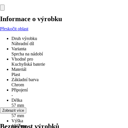
Informace o výrobku
Přeskočit oblast
Druh výrobku
Náhradní díl
Varianta
Sprcha na nádobí
Vhodné pro
Kuchyňská baterie
Materiál
Plast
Základní barva
Chrom
Připojení
-
Délka
57 mm
Šířka
Zobrazit více
57 mm
Výška
Bezpečnost výrobků
182 mm