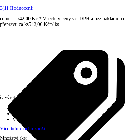
3
(11 Hodnocení)
cenu — 542,00 Kč * Všechny ceny vč. DPH a bez nákladů na
přepravu za ks
542,00 Kč
*
/
ks
č. výrobku
8890259
Druh výrobku
:
Náhradní díl
Varianta
:
Sprcha na nádobí
Vhodné pro
:
Kuchyňská baterie
Více informací o zboží
Množství (ks)