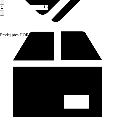
1 ks
Prodej přes:
HORNBACH