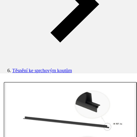
Těsnění ke sprchovým koutům