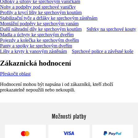
Odtoky a sifony ke sprchovým vaničkám
Nohy a podpěry pod sprchové vaničky
Profily a krycí lišty ke sprchovým koutům
Stabilizační tyče a držáky ke sprchovým zástěnám
Montážní podpěry ke sprchovým vanám
Další náhradní díly ke sprchovým koutům
Stěrky na sprchové kouty
Madla a úchyty ke sprchovým dveřím
Pojezdy a kolečka ke sprchovým dveřím
Panty a spojky ke sprchovým dveřím
Lišty a kryty k vanovým zástěnám
Sprchové police a závěsné koše
Zákaznická hodnocení
Přeskočit oblast
Hodnocení mohou být napsána i od zákazníků, kteří zboží
prokazatelně nepoužili nebo nekoupili.
Možnosti platby