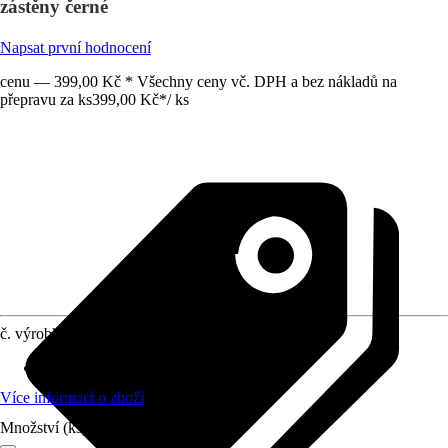
zástěny černé
Napsat první hodnocení
cenu — 399,00 Kč * Všechny ceny vč. DPH a bez nákladů na
přepravu za ks
399,00 Kč
*
/
ks
č. výrobku
10298420
Vhodné pro
:
Vanová dvířka
Více informací o zboží
Množství (ks)