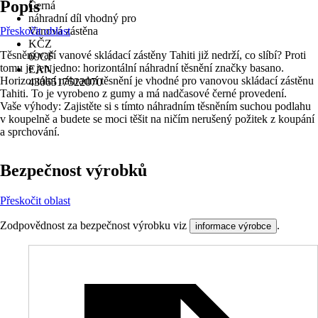
Popis
Černá
náhradní díl vhodný pro
Přeskočit oblast
Vanová zástěna
KČZ
Těsnění vaší vanové skládací zástěny Tahiti již nedrží, co slíbí? Proti
69CF
tomu je jen jedno: horizontální náhradní těsnění značky basano.
EAN
Horizontální náhradní těsnění je vhodné pro vanovou skládací zástěnu
4306517522070
Tahiti. To je vyrobeno z gumy a má nadčasové černé provedení.
Vaše výhody: Zajistěte si s tímto náhradním těsněním suchou podlahu
v koupelně a budete se moci těšit na ničím nerušený požitek z koupání
a sprchování.
Bezpečnost výrobků
Přeskočit oblast
Zodpovědnost za bezpečnost výrobku viz
.
informace výrobce