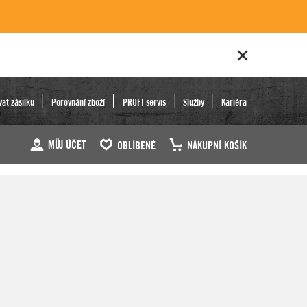
vat zásilku
Porovnání zboží
PROFI servis
Služby
Kariéra
MŮJ ÚČET
OBLÍBENÉ
NÁKUPNÍ KOŠÍK