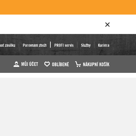
vat zásilku
Porovnání zboží
PROFI servis
Služby
Kariéra
MŮJ ÚČET
OBLÍBENÉ
NÁKUPNÍ KOŠÍK