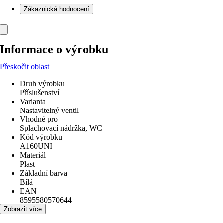
Zákaznická hodnocení
Informace o výrobku
Přeskočit oblast
Druh výrobku
Příslušenství
Varianta
Nastavitelný ventil
Vhodné pro
Splachovací nádržka, WC
Kód výrobku
A160UNI
Materiál
Plast
Základní barva
Bílá
EAN
8595580570644
Zobrazit více