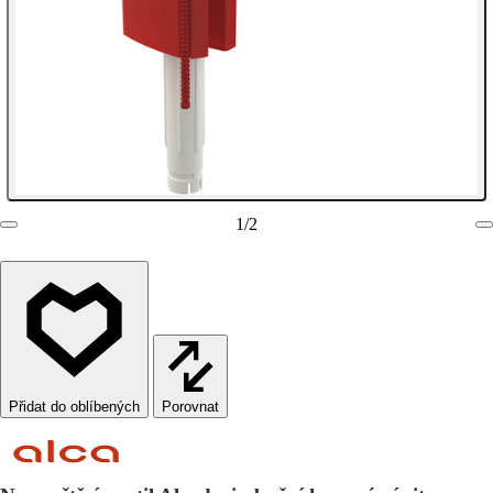
1
/
2
Porovnat