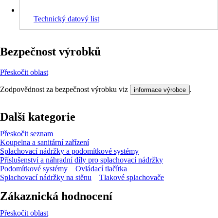
Technický datový list
Bezpečnost výrobků
Přeskočit oblast
Zodpovědnost za bezpečnost výrobku viz
.
informace výrobce
Další kategorie
Přeskočit seznam
Koupelna a sanitární zařízení
Splachovací nádržky a podomítkové systémy
Příslušenství a náhradní díly pro splachovací nádržky
Podomítkové systémy
Ovládací tlačítka
Splachovací nádržky na stěnu
Tlakové splachovače
Zákaznická hodnocení
Přeskočit oblast