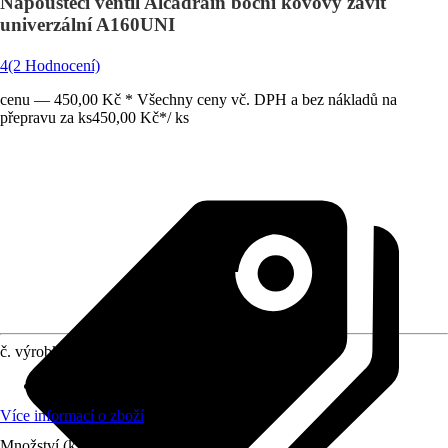
Napouštěcí ventil Alcadrain boční kovový závit
univerzální A160UNI
4
(2 Hodnocení)
cenu — 450,00 Kč * Všechny ceny vč. DPH a bez nákladů na
přepravu za ks
450,00 Kč
*
/
ks
č. výrobku
10402082
Vhodné pro
:
Splachovací nádržka, WC
Více informací o zboží
Množství (ks)