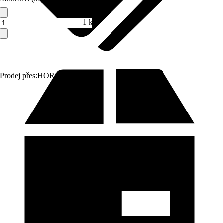
1 ks
Prodej přes:
HORNBACH