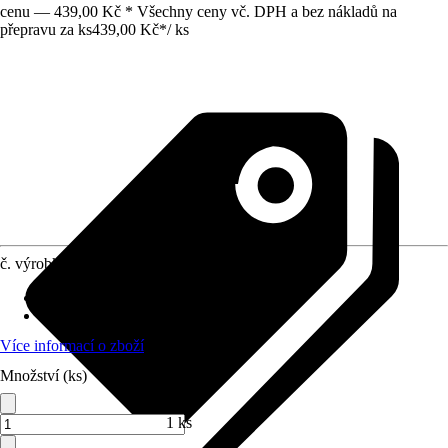
cenu — 439,00 Kč * Všechny ceny vč. DPH a bez nákladů na
přepravu za ks
439,00 Kč
*
/
ks
č. výrobku
5159600
Provedení násady
:
Dřevo, Hliník
Povrch násady
:
Hladké
Více informací o zboží
Množství (ks)
1 ks