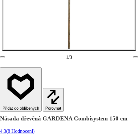
1
/
3
Porovnat
Násada dřevěná GARDENA Combisystem 150 cm
4.3
(8 Hodnocení)