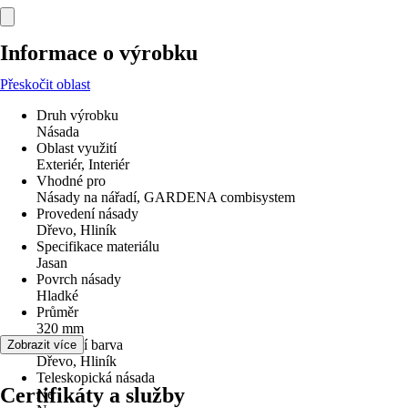
Informace o výrobku
Přeskočit oblast
Druh výrobku
Násada
Oblast využití
Exteriér, Interiér
Vhodné pro
Násady na nářadí, GARDENA combisystem
Provedení násady
Dřevo, Hliník
Specifikace materiálu
Jasan
Povrch násady
Hladké
Průměr
320 mm
Základní barva
Zobrazit více
Dřevo, Hliník
Teleskopická násada
Certifikáty a služby
Ne