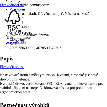
Normy
Přeskočit oblast
GARDENA combisystem
Provedení
Násady na nářadí, Dřevěná rukojeť, Násada na koště
Hmotnost
0,570 kg
délka násady
150 cm
FSC® N004506
Povrch/Povrchová úprava
Další informace:
Lakované
www.fsc.org
EAN
2005159600000, 4078500372503
Popis
Přeskočit oblast
Nastavovací šroub s měkkými prvky. Kvalitní, elastické jasanové
dřevo tlumí vibrace.
Evropské dřevo, certifikováno FSC. Eloxovaná hliníková trubka pro
stabilní připojení nástroje. Neklouzavá násada pro pohodlnou
ergonomickou práci.
Bezpečnost výrobků