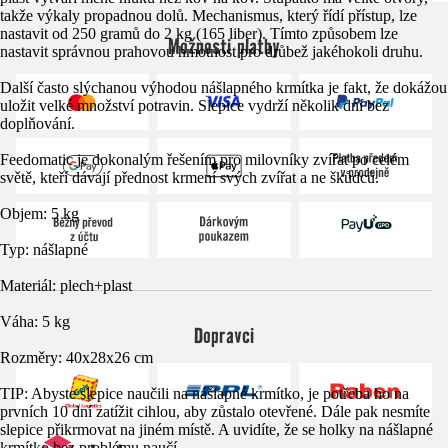
takže výkaly propadnou dolů. Mechanismus, který řídí přístup, lze
nastavit od 250 gramů do 2 kg (165 liber). Tímto způsobem lze
Možnosti platby
nastavit správnou prahovou hmotnost pro drůbež jakéhokoli druhu.
Další často slýchanou výhodou nášlapného krmítka je fakt, že dokážou
uložit velké množství potravin. Slepice vydrží několik dní bez
doplňování.
Feedomatic je dokonalým řešením pro milovníky zvířat po celém
světě, kteří dávají přednost krmení svých zvířat a ne škůdců.
Objem: 5 kg
Typ: nášlapné
Materiál: plech+plast
Váha: 5 kg
Dopravci
Rozměry: 40x28x26 cm
TIP: Abyste slepice naučili na nášlapné krmítko, je potřeba ho na
prvních 10 dní zatížit cihlou, aby zůstalo otevřené. Dále pak nesmíte
slepice přikrmovat na jiném místě. A uvidíte, že se holky na nášlapné
krmítko bez problému naučí.