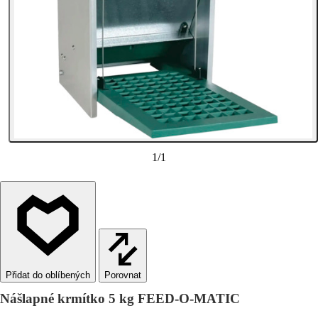
1
/
1
Porovnat
Nášlapné krmítko 5 kg FEED-O-MATIC