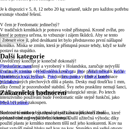
Je k dispozici v 5, 8, 12 nebo 20 kg variantě, takže pro každou potřebu
existuje vhodné řešení.
V čem je Feedomatic jedinečný?
V tradičních krmítkách je potrava volně přístupná. Kromě zvířat, pro
které je potrava určena, to vzbuzuje i zájem škůdců. Aby se tento
problém vyřešil, před desítkami let bylo představeno první nášlapné
Zobrazit více
krmítko. Miska se zrním, která je přístupná pouze tehdy, když se kuře
postaví na stupátko.
Další kategorie
Osvědčený koncept je konečně dokonalý!
Feedomatic, navržený a vyrobený v Holandsku, zaručuje nejvyšší
Přeskočit seznam
kvalitu. K tomuto osvědčenému konceptu jsme přidali několik velmi
Zoo a akvaristika
Hospodářská zvířata
Psi
Akvaristika
Kočky
spolehlivých vychytávek. Feedomatic jsme vyrobili z kombinace
Hlodavci a malá zvířata
Ptáci
Teraristika
Hmyzí hotely
pozinkovaných plechových dílů a plastu. Desky mají tloušťku 1 mm,
Včelařství
díky čemuž je pozoruhodně stabilní. Švy nebo praskliny nemají šanci,
Zákaznická hodnocení
protože používáme hypermoderní metalurgické stroje. Po letech
intenzivního používání bude Feedomatic stále stejně funkční, jako
když byl právě zakoupen.
Přeskočit oblast
Hodnocení mohou být napsána i od zákazníků, kteří zboží
Samotné krmítko je opatřeno přepážkami a přelévací hranou, které
prokazatelně nepoužili nebo nekoupili.
výrazně omezují vypadávání krmiva. Další užitečná výhoda; díky
použití plastu je krmítko mnohem tišší než jeho konkurenti. Kov na
plast vytváří méně hluku než kov na kov. Stupátko má velké otvory,