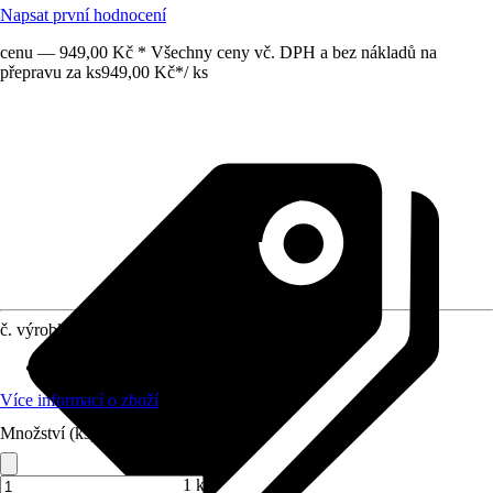
Napsat první hodnocení
cenu — 949,00 Kč * Všechny ceny vč. DPH a bez nákladů na
přepravu za ks
949,00 Kč
*
/
ks
č. výrobku
12180202
Materiál
:
Kov
Více informací o zboží
Množství (ks)
1 ks