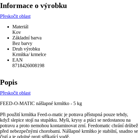
Informace o výrobku
Přeskočit oblast
Materiál
Kov
Základní barva
Bez barvy
Druh výrobku
Krmítka/ krmelce
EAN
8718426008198
Popis
Přeskočit oblast
FEED-O-MATIC nášlapné krmítko - 5 kg
Při použití krmítka Feed-o-matic je potrava přístupná pouze tehdy,
když slepice stojí na stupátku. Myši, krysy a ptáci se nedostanou na
potravu a proto nemohou kontaminovat zrní. Feedomatic chrání drůbež
před nebezpečnými chorobami. Nášlapné krmítko je stabilní, snadno se
čistí a je odolné proti stříkající vodě.