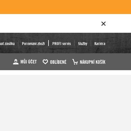
vat zásilku
Porovnání zboží
PROFI servis
Služby
Kariéra
MŮJ ÚČET
OBLÍBENÉ
NÁKUPNÍ KOŠÍK