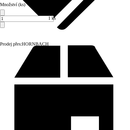
Množství (ks)
1 ks
Prodej přes:
HORNBACH