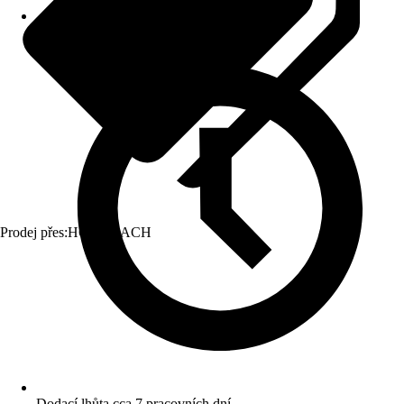
Prodej přes:
HORNBACH
Dodací lhůta cca 7 pracovních dní