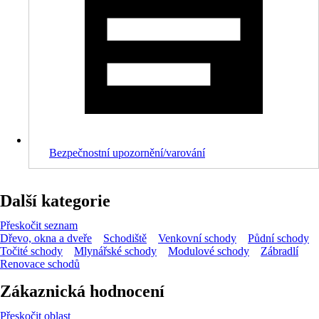
Bezpečnostní upozornění/varování
Další kategorie
Přeskočit seznam
Dřevo, okna a dveře
Schodiště
Venkovní schody
Půdní schody
Točité schody
Mlynářské schody
Modulové schody
Zábradlí
Renovace schodů
Zákaznická hodnocení
Přeskočit oblast