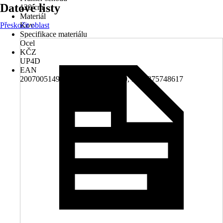
Datové listy
120 cm
Materiál
Přeskočit oblast
Kov
Specifikace materiálu
Ocel
KČZ
UP4D
EAN
2007005149466, 4306517215170, 9004875748617