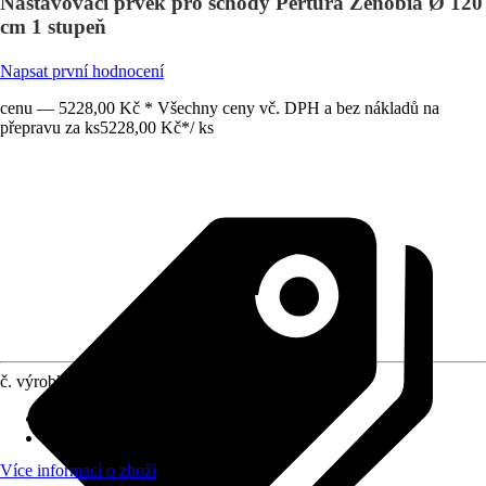
Nastavovací prvek pro schody Pertura Zenobia Ø 120
cm 1 stupeň
Napsat první hodnocení
cenu — 5228,00 Kč * Všechny ceny vč. DPH a bez nákladů na
přepravu za ks
5228,00 Kč
*
/
ks
č. výrobku
5645238
Provedení
:
Rozšiřovací stupeň
Oblast využití
:
Exteriér
Více informací o zboží