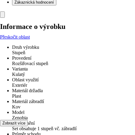
Zákaznická hodnocení
Informace o výrobku
Přeskočit oblast
Druh výrobku
Stupeň
Provedení
Rozšiřovací stupeň
Varianta
Kulatý
Oblast využití
Exteriér
Materiál držadla
Plast
Materiál zábradlí
Kov
Model
Zenobia
Upozornění
Zobrazit více
Set obsahuje 1 stupeň vč. zábradlí
Průměr schodu