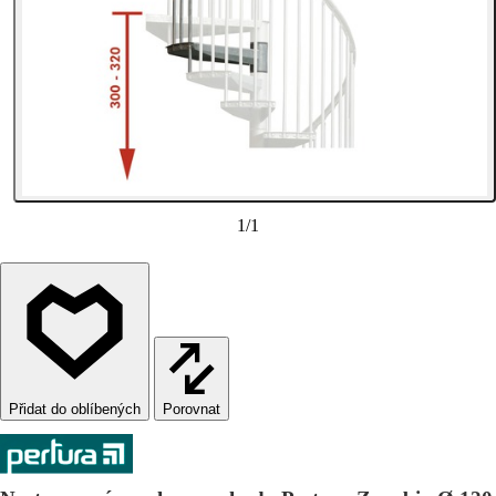
1
/
1
Porovnat