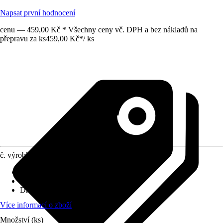
Napsat první hodnocení
cenu — 459,00 Kč * Všechny ceny vč. DPH a bez nákladů na
přepravu za ks
459,00 Kč
*
/
ks
č. výrobku
10732985
Velikost
:
3/4" x 25 mm
Využití
:
Spojování
Druh závitu
:
Vnitřní závit
Více informací o zboží
Množství (ks)