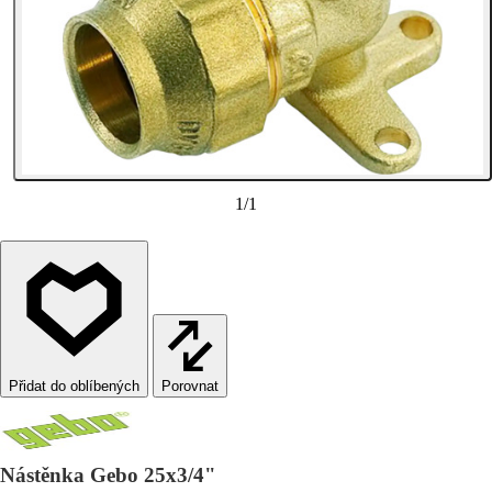
1
/
1
Porovnat
Nástěnka Gebo 25x3/4"