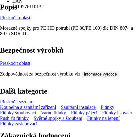
EAN
Popis
4019576110132
Přeskočit oblast
Mosazné spojky pro PE HD potrubí (PE 80/PE 100) dle DIN 8074 a
8075 SDR 11.
Bezpečnost výrobků
Přeskočit oblast
Zodpovědnost za bezpečnost výrobku viz
.
informace výrobce
Další kategorie
Přeskočit seznam
Koupelna a sanitární zařízení
Sanitární instalace
Fitinky
Fitinky šroubovací
Varné fitinky
Fitinky pájecí
Fitinky lisovací
Push-fit fitinky
Svěrné spojky a šroubení
Fitinky na lepení
Fitinky zaslepovací
Zákaznická hodnocení