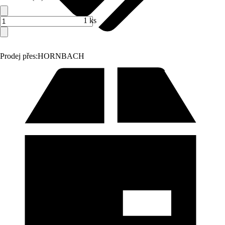
1 ks
Prodej přes:
HORNBACH