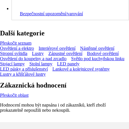
Bezpečnostní upozornění/varování
Další kategorie
Přeskočit seznam
Osvětlení a elektro
Interiérové osvětlení
Nástěnné osvětlení
Stropní svítidla
Lustry
Zápustné osvětlení
Bodové osvětlení
Osvětlení do koupelny a nad zrcadlo
Světlo pod kuchyňskou linku
Stojací lampy
Stolní lampy
LED panely
LED pásky a příslušenství
Lankové a kolejnicové systémy
Lustry a křišťálové lustry
Zákaznická hodnocení
Přeskočit oblast
Hodnocení mohou být napsána i od zákazníků, kteří zboží
prokazatelně nepoužili nebo nekoupili.