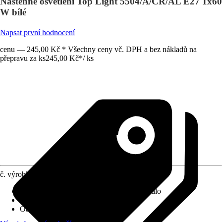
Nástěnné osvětlení Top Light 5504/A/CR/AL E27 1x60
W bílé
Napsat první hodnocení
cenu — 245,00 Kč * Všechny ceny vč. DPH a bez nákladů na
přepravu za ks
245,00 Kč
*
/
ks
č. výrobku
8466599
Provedení
:
Stropní svítidlo, Nástěnné svítidlo
Včetně světelného zdroje
:
Ne
Objímka
:
E27