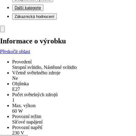
Další kategorie
Zákaznická hodnocení
Informace o výrobku
Přeskočit oblast
Provedení
Stropní svítidlo, Nástěnné svítidlo
Včetně světelného zdroje
Ne
Objímka
E27
Počet světelných zdrojů
1
Max. výkon
60 W
Provozní režim
Síťové napájení
Provozní napětí
230 V