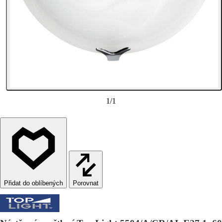
1
/
1
Porovnat