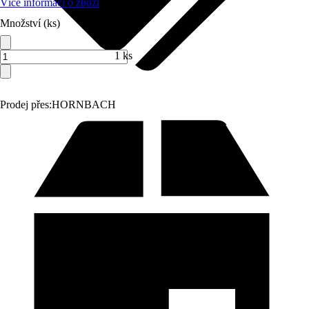
Více informací o zboží
Množství (ks)
1 ks
Prodej přes:
HORNBACH