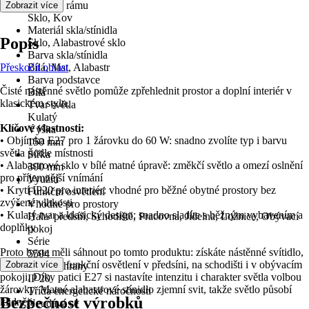
Materiál rámu
Zobrazit více
Sklo, Kov
Materiál skla/stínidla
Popis
Sklo, Alabastrové sklo
Barva skla/stínidla
Přeskočit oblast
Bílá, Mat, Alabastr
Barva podstavce
Čisté nástěnné světlo pomůže zpřehlednit prostor a doplní interiér v
Bílá
klasickém stylu.
Tvar světla
Kulatý
Klíčové vlastnosti:
Výška
• Objímka E27 pro 1 žárovku do 60 W: snadno zvolíte typ i barvu
150 mm
světla podle místnosti
Šířka
• Alabastrové sklo v bílé matné úpravě: změkčí světlo a omezí oslnění
300 mm
pro příjemnější vnímání
Využití
• Krytí IP20 pro interiér: vhodné pro běžné obytné prostory bez
Funkční osvětlení
zvýšené vlhkosti
Vhodné pro prostory
• Kulatý tvar a klasický design: snadno sladíte s běžným vybavením a
Hala/ předsíň, Schodiště, Pracovna, Jídelna, Ložnice, Obývací
doplňky
pokoj
Série
Proto byste měli sáhnout po tomto produktu: získáte nástěnné svítidlo,
5504
které poskytne funkční osvětlení v předsíni, na schodišti i v obývacím
Zobrazit více
Druh ochrany
pokoji. Díky patici E27 si nastavíte intenzitu i charakter světla volbou
IP 20
žárovky. Matné alabastrové stínidlo zjemní svit, takže světlo působí
Třída energetické náročnosti
Bezpečnost výrobků
klidněji.
Neudává se