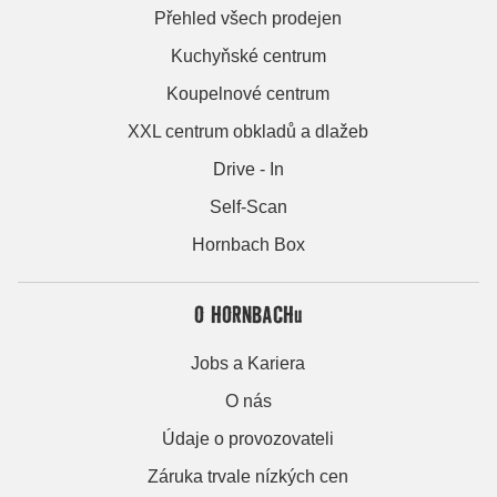
Přehled všech prodejen
Kuchyňské centrum
Koupelnové centrum
XXL centrum obkladů a dlažeb
Drive - In
Self-Scan
Hornbach Box
O HORNBACHu
Jobs a Kariera
O nás
Údaje o provozovateli
Záruka trvale nízkých cen