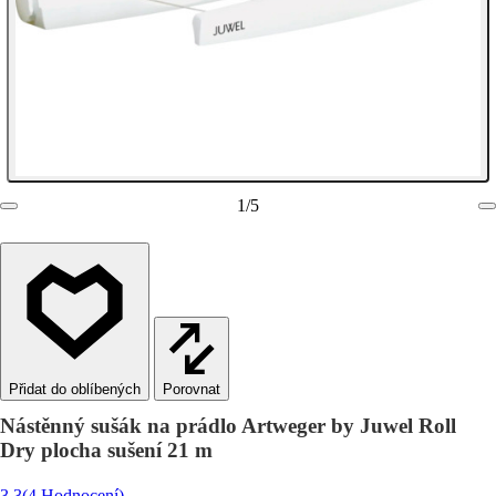
1
/
5
Porovnat
Nástěnný sušák na prádlo Artweger by Juwel Roll
Dry plocha sušení 21 m
3.3
(4 Hodnocení)