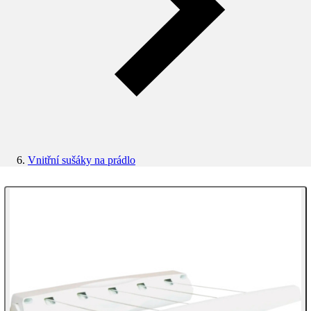
Vnitřní sušáky na prádlo