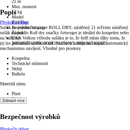
21 m
Max. nosnost
Popis
12 kg
Model
Přeskočit oblast
Roll Dry
Sušák na prádlo Artweger ROLL DRY, nástěnný 21 mTento nástěnný
Povrstvení stojanu
sušák na prádlo Roll dry značky Artweger je ideální do koupelen nebo
Žádná
na balkóny. Velkou výhodu sušáku je to, že šetří místo díky tomu, že
EAN
jej lze jednoduše složit ke zdi. Snadnou manipulaci zajistí automatický
2003868742004, 9001501251015, 9001567401423
mechanismus navíjení. Vhodné pro prostory
Koupelna
Technické místnosti
Sklep
Balkón
Materiál rámu
Plast
Kov
Zobrazit více
Bezpečnost výrobků
Přeskočit oblast