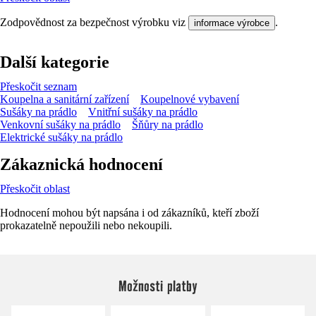
Zodpovědnost za bezpečnost výrobku viz
.
informace výrobce
Další kategorie
Přeskočit seznam
Koupelna a sanitární zařízení
Koupelnové vybavení
Sušáky na prádlo
Vnitřní sušáky na prádlo
Venkovní sušáky na prádlo
Šňůry na prádlo
Elektrické sušáky na prádlo
Zákaznická hodnocení
Přeskočit oblast
Hodnocení mohou být napsána i od zákazníků, kteří zboží
prokazatelně nepoužili nebo nekoupili.
Možnosti platby