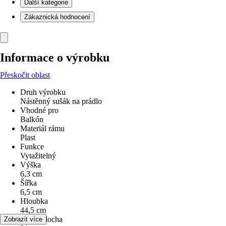
Další kategorie
Zákaznická hodnocení
Informace o výrobku
Přeskočit oblast
Druh výrobku
Nástěnný sušák na prádlo
Vhodné pro
Balkón
Materiál rámu
Plast
Funkce
Vytažitelný
Výška
6,3 cm
Šířka
6,5 cm
Hloubka
44,5 cm
Sušicí plocha
Zobrazit více