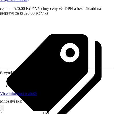
cenu — 520,00 Kč * Všechny ceny vč. DPH a bez nákladů na
přepravu za ks
520,00 Kč
*
/
ks
č. výrobku
3868742
Sušicí plocha
:
21 m
Funkce
:
Vytažitelný
Více informací o zboží
Množství (ks)
1 ks