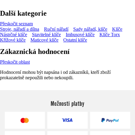
Další kategorie
Přeskočit seznam
Stroje, nářadí a dílna
Ruční nářadí
Sady nářadí, klíče
Klíče
Nástrčné klíče
Stavitelné klíče
Imbusové klíče
Klíče Torx
Křížové klíče
Maticové klíče
Ostatní klíče
Zákaznická hodnocení
Přeskočit oblast
Hodnocení mohou být napsána i od zákazníků, kteří zboží
prokazatelně nepoužili nebo nekoupili.
Možnosti platby