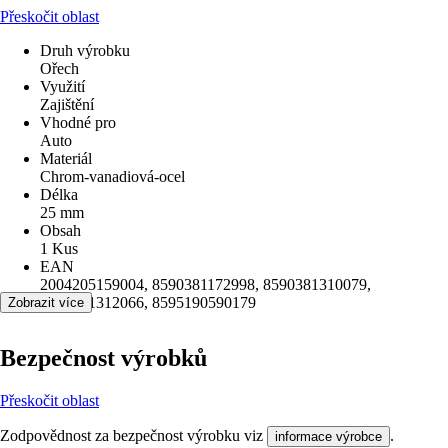
Přeskočit oblast
Druh výrobku
Ořech
Využití
Zajištění
Vhodné pro
Auto
Materiál
Chrom-vanadiová-ocel
Délka
25 mm
Obsah
1 Kus
EAN
2004205159004, 8590381172998, 8590381310079,
8590381312066, 8595190590179
Zobrazit více
Bezpečnost výrobků
Přeskočit oblast
Zodpovědnost za bezpečnost výrobku viz
.
informace výrobce