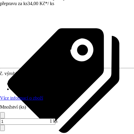
přepravu za ks
34,00 Kč
*
/
ks
č. výrobku
4205159
Obsah
:
1 Kus
Materiál
:
Chrom-vanadiová-ocel
Více informací o zboží
Množství (ks)
1 ks