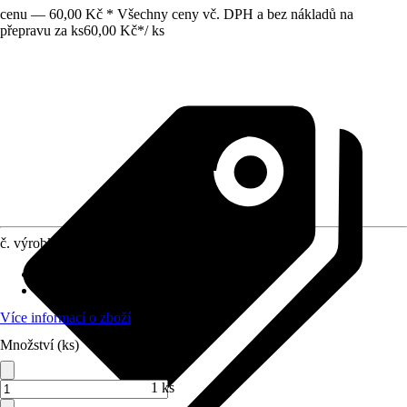
cenu — 60,00 Kč * Všechny ceny vč. DPH a bez nákladů na
přepravu za ks
60,00 Kč
*
/
ks
č. výrobku
5548814
Obsah
:
1 Kus
Materiál
:
Chrom-vanadiová-ocel
Více informací o zboží
Množství (ks)
1 ks