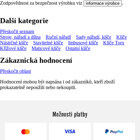
Zodpovědnost za bezpečnost výrobku viz
.
informace výrobce
Další kategorie
Přeskočit seznam
Stroje, nářadí a dílna
Ruční nářadí
Sady nářadí, klíče
Klíče
Nástrčné klíče
Stavitelné klíče
Imbusové klíče
Klíče Torx
Křížové klíče
Maticové klíče
Ostatní klíče
Zákaznická hodnocení
Přeskočit oblast
Hodnocení mohou být napsána i od zákazníků, kteří zboží
prokazatelně nepoužili nebo nekoupili.
Možnosti platby