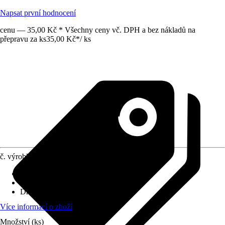
Napsat první hodnocení
cenu — 35,00 Kč * Všechny ceny vč. DPH a bez nákladů na
přepravu za ks
35,00 Kč
*
/
ks
č. výrobku
10333450
Velikost
:
1" x 1"
Využití
:
Spojování
Druh závitu
:
Vnitřní závit
Více informací o zboží
Množství (ks)