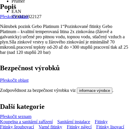
Průměr
Popis
1"
EAN
Přeskočit oblast
8590410322127
Nátrubek pozink Gebo Platinum 1“Pozinkované fitinky Gebo
Platinum – kvalitní temperovaná litina 2x zinkována (žárově a
galvanicky) určené pro pitnou vodu, topnou vodu, stlačený vzduch a
plyn.Síla zinkové vrstvy u žárového zinkování je minimálně 70
mikronů.pracovní teploty od-20 až do +300 stupňů pracovní tlak až 25
bar (nad 120 stupňů 20 bar)
Bezpečnost výrobků
Přeskočit oblast
Zodpovědnost za bezpečnost výrobku viz
.
informace výrobce
Další kategorie
Přeskočit seznam
Koupelna a sanitární zařízení
Sanitární instalace
Fitinky
Fitinky šroubovací
Varné fitinky
Fitinky pájecí
Fitinky lisovací