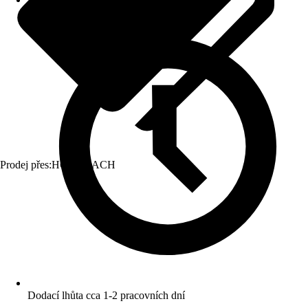
Prodej přes:
HORNBACH
Dodací lhůta cca 1-2 pracovních dní