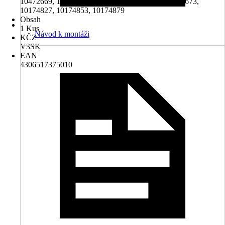
10472669, 10472670, 10472671, 10472672, 10472673,
10174827, 10174853, 10174879
Obsah
1 Kus
Návod k montáži
KČZ
V3SK
EAN
4306517375010