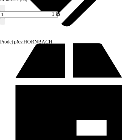
1 ks
Prodej přes:
HORNBACH