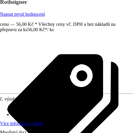
Rotheigner
Napsat první hodnocení
cenu — 56,00 Kč * Všechny ceny vč. DPH a bez nákladů na
přepravu za ks
56,00 Kč
*
/
ks
č. výrobku
6831906
Obsah
:
1 Kus
Vhodné pro
:
Topné těleso
Více informací o zboží
Množství (ks)