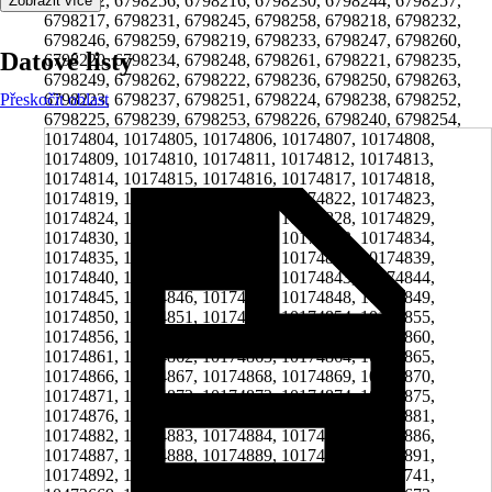
6798242, 6798256, 6798216, 6798230, 6798244, 6798257,
Zobrazit více
6798217, 6798231, 6798245, 6798258, 6798218, 6798232,
6798246, 6798259, 6798219, 6798233, 6798247, 6798260,
Datové listy
6798220, 6798234, 6798248, 6798261, 6798221, 6798235,
6798249, 6798262, 6798222, 6798236, 6798250, 6798263,
Přeskočit oblast
6798223, 6798237, 6798251, 6798224, 6798238, 6798252,
6798225, 6798239, 6798253, 6798226, 6798240, 6798254,
10174804, 10174805, 10174806, 10174807, 10174808,
10174809, 10174810, 10174811, 10174812, 10174813,
10174814, 10174815, 10174816, 10174817, 10174818,
10174819, 10174820, 10174821, 10174822, 10174823,
10174824, 10174825, 10174826, 10174828, 10174829,
10174830, 10174831, 10174832, 10174833, 10174834,
10174835, 10174836, 10174837, 10174838, 10174839,
10174840, 10174841, 10174842, 10174843, 10174844,
10174845, 10174846, 10174847, 10174848, 10174849,
10174850, 10174851, 10174852, 10174854, 10174855,
10174856, 10174857, 10174858, 10174859, 10174860,
10174861, 10174862, 10174863, 10174864, 10174865,
10174866, 10174867, 10174868, 10174869, 10174870,
10174871, 10174872, 10174873, 10174874, 10174875,
10174876, 10174877, 10174878, 10174880, 10174881,
10174882, 10174883, 10174884, 10174885, 10174886,
10174887, 10174888, 10174889, 10174890, 10174891,
10174892, 10174893, 10174894, 10174895, 10328741,