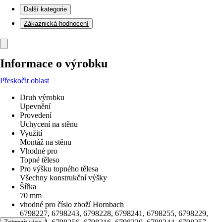
Další kategorie
Zákaznická hodnocení
Informace o výrobku
Přeskočit oblast
Druh výrobku
Upevnění
Provedení
Uchycení na stěnu
Využití
Montáž na stěnu
Vhodné pro
Topné těleso
Pro výšku topného tělesa
Všechny konstrukční výšky
Šířka
70 mm
vhodné pro číslo zboží Hornbach
6798227, 6798243, 6798228, 6798241, 6798255, 6798229,