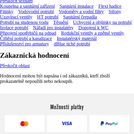
Přeskočit seznam
Koupelna a sanitární zařízení
Sanitární instalace
Flexi hadice
Fitinky
Vodovodní potrubí
Vodoměry a vodní filtry
Sifony
Uzavírací ventily
HT potrubí
Sanitární čerpadla
Potrubí na studenou vodu
Těsnění
Uchycení a objímky na potrubí
Izolace potrubí
Nářadí pro instalatéry
Dopojení k WC
Připojení spotřebičů na odpad
Redukční ventily a zpětné ventily
Čištění potrubí a kanalizace
Instalatérský materiál
Příslušenství pro armatury
dBlue tiché potrubí
Zákaznická hodnocení
Přeskočit oblast
Hodnocení mohou být napsána i od zákazníků, kteří zboží
prokazatelně nepoužili nebo nekoupili.
Možnosti platby