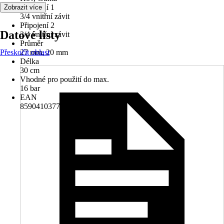
Připojení 1
Zobrazit více
3/4 vnitřní závit
Připojení 2
Datové listy
3/4 vnitřní závit
Průměr
Přeskočit oblast
27 mm, 20 mm
Délka
30 cm
Vhodné pro použití do max.
16 bar
EAN
8590410377226