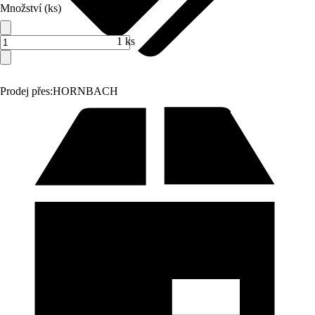
Množství (ks)
1 ks
Prodej přes:
HORNBACH