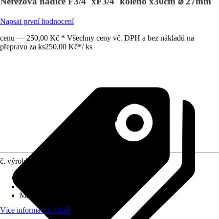
Nerezová hadice F3/4"xF3/4"koleno x30cm ⌀ 27mm
Napsat první hodnocení
cenu — 250,00 Kč * Všechny ceny vč. DPH a bez nákladů na
přepravu za ks
250,00 Kč
*
/
ks
č. výrobku
10109533
Délka
:
30 cm
Vhodné pro
:
Čerpadlo/Pumpa
Materiál
:
Kov, Guma
Více informací o zboží