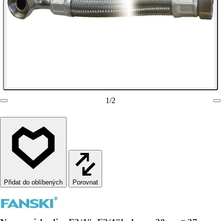
1
/
2
Porovnat