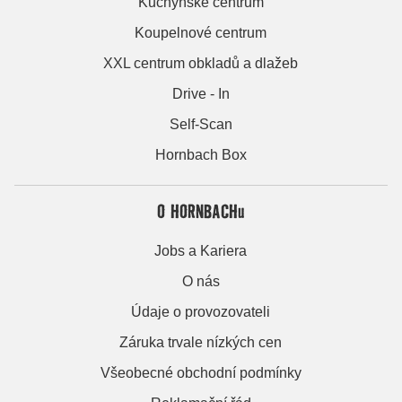
Kuchyňské centrum
Koupelnové centrum
XXL centrum obkladů a dlažeb
Drive - In
Self-Scan
Hornbach Box
O HORNBACHu
Jobs a Kariera
O nás
Údaje o provozovateli
Záruka trvale nízkých cen
Všeobecné obchodní podmínky