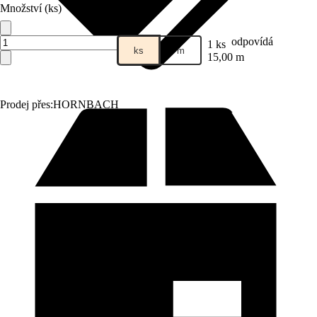
Množství (ks)
odpovídá
1 ks
ks
m
15,00 m
Prodej přes:
HORNBACH