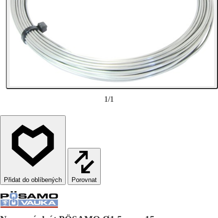
1
/
1
Porovnat