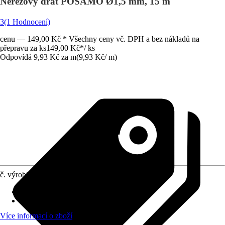
Nerezový drát PÖSAMO Ø1,5 mm, 15 m
3
(1 Hodnocení)
cenu — 149,00 Kč * Všechny ceny vč. DPH a bez nákladů na
přepravu za ks
149,00 Kč
*
/
ks
Odpovídá 9,93 Kč za m
(
9,93 Kč
/
m
)
č. výrobku
5832761
Druh výrobku
:
Drát
Materiál
:
Kov
Více informací o zboží