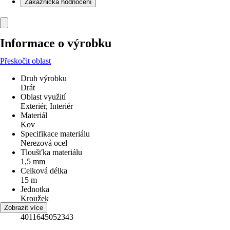
Zákaznická hodnocení
Informace o výrobku
Přeskočit oblast
Druh výrobku
Drát
Oblast využití
Exteriér, Interiér
Materiál
Kov
Specifikace materiálu
Nerezová ocel
Tloušťka materiálu
1,5 mm
Celková délka
15 m
Jednotka
Kroužek
EAN
Zobrazit více
4011645052343