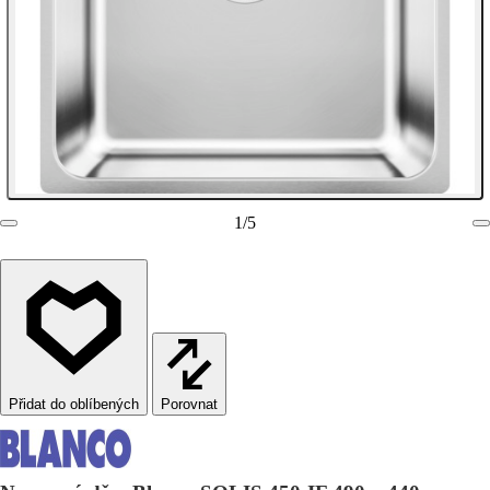
1
/
5
Porovnat