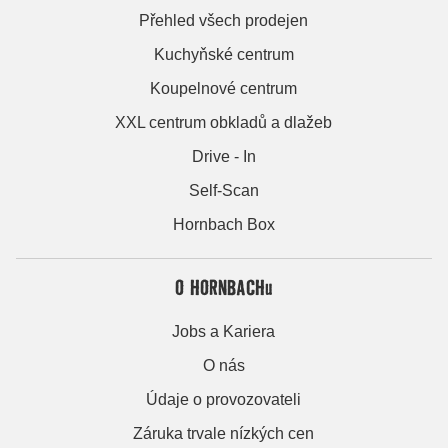
Přehled všech prodejen
Kuchyňské centrum
Koupelnové centrum
XXL centrum obkladů a dlažeb
Drive - In
Self-Scan
Hornbach Box
O HORNBACHu
Jobs a Kariera
O nás
Údaje o provozovateli
Záruka trvale nízkých cen