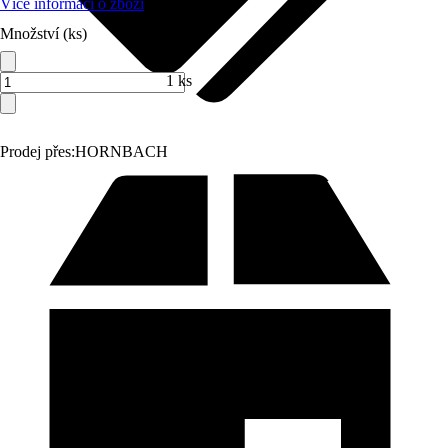
Více informací o zboží
Množství (ks)
1 ks
Prodej přes:
HORNBACH