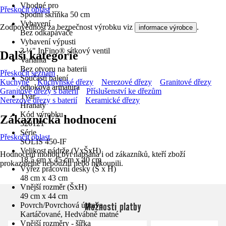
Vhodné pro
Přeskočit oblast
Spodní skříňka 50 cm
Vybavení
Zodpovědnost za bezpečnost výrobku viz
.
informace výrobce
Bez odkapávače
Vybavení výpusti
3 ½" InFino® sítkový ventil
Další kategorie
Varianta
Bez otvoru na baterii
Přeskočit seznam
Součástí balení
Kuchyně
Kuchyňské dřezy
Nerezové dřezy
Granitové dřezy
odtoková armatura
Granitové dřezy s baterií
Příslušenství ke dřezům
Tvar
Nerezové dřezy s baterií
Keramické dřezy
Hranatý
Kód výrobku
Zákaznická hodnocení
526121
Série
Přeskočit oblast
SOLIS 450-IF
Velikost nádrže (VxŠxH)
Hodnocení mohou být napsána i od zákazníků, kteří zboží
18.5 cm x 45 cm x 40 cm
prokazatelně nepoužili nebo nekoupili.
Výřez pracovní desky (Š x H)
48 cm x 43 cm
Vnější rozměr (ŠxH)
49 cm x 44 cm
Možnosti platby
Povrch/Povrchová úprava
Kartáčované, Hedvábně matné
Vnější rozměry - šířka