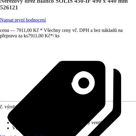
Nerezový dřez Blanco SOLIS 450-IF 490 x 440 mm
526121
Napsat první hodnocení
cenu — 7911,00 Kč * Všechny ceny vč. DPH a bez nákladů na
přepravu za ks
7911,00 Kč
*
/
ks
č. výrobku
10457429
Provedení
:
Vestavný dřez
Vybavení výpusti
:
3 ½" InFino® sítkový ventil
Vhodné pro
:
Spodní skříňka 50 cm