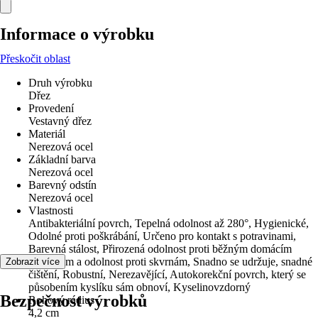
Informace o výrobku
Přeskočit oblast
Druh výrobku
Dřez
Provedení
Vestavný dřez
Materiál
Nerezová ocel
Základní barva
Nerezová ocel
Barevný odstín
Nerezová ocel
Vlastnosti
Antibakteriální povrch, Tepelná odolnost až 280°, Hygienické,
Odolné proti poškrábání, Určeno pro kontakt s potravinami,
Barevná stálost, Přirozená odolnost proti běžným domácím
kyselinám a odolnost proti skvrnám, Snadno se udržuje, snadné
Zobrazit více
čištění, Robustní, Nerezavějící, Autokorekční povrch, který se
působením kyslíku sám obnoví, Kyselinovzdorný
Bezpečnost výrobků
Rohový rádius
4,2 cm