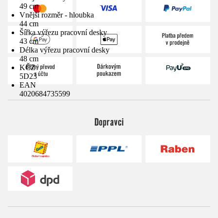
49 cm
Vnější rozměr - hloubka
44 cm
Šířka výřezu pracovní desky
43 cm
Délka výřezu pracovní desky
48 cm
KČZ
5D23
EAN
4020684735599
Dopravci